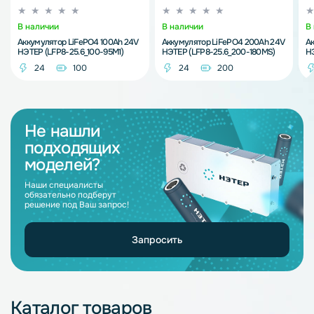
В наличии
В наличии
В
Аккумулятор LiFePO4 100Ah 24V
Аккумулятор LiFePO4 200Ah 24V
Ак
НЭТЕР (LFP8-25.6_100-95M1)
НЭТЕР (LFP8-25.6_200-180MS)
НЭ
24
100
24
200
Не нашли
подходящих
моделей?
Наши специалисты
обязательно подберут
решение под Ваш запрос!
Запросить
Каталог товаров