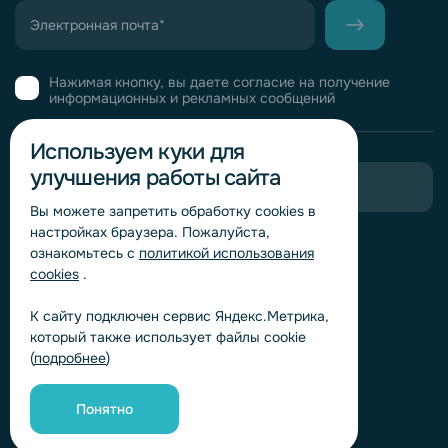
Нажимая кнопку, вы даете согласие на получение
информационных и рекламных сообщений
Используем куки для
улучшения работы сайта
Пригласить в тендер
Вы можете запретить обработку сookies в
настройках браузера. Пожалуйста,
Горячая линия комплаенс
ознакомьтесь с
политикой использования
Обработка персональных данных
cookies
.
Согласие на обработку персональных данных
К сайту подключен сервис Яндекс.Метрика,
Политика обработки файлов cookie
который также использует файлы cookie
Согласие на обработку персональных данных
(
подробнее
)
«Яндекс.Метрика»
Согласие на обработку персональных данных для
получения рекламно-информационных рассылок
Понятно