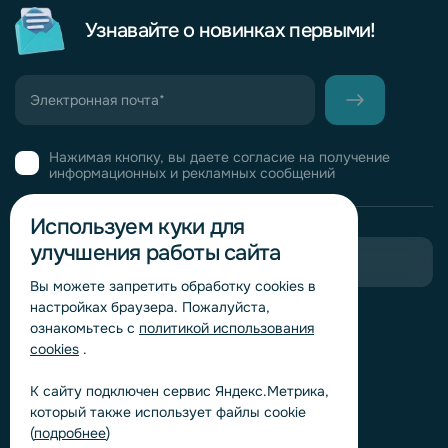
Узнавайте о новинках первыми!
Нажимая кнопку, вы даете согласие на получение
информационных и рекламных сообщений
Используем куки для
улучшения работы сайта
Пригласить в тендер
Вы можете запретить обработку сookies в
настройках браузера. Пожалуйста,
Горячая линия комплаенс
ознакомьтесь с
политикой использования
Обработка персональных данных
cookies
.
Согласие на обработку персональных данных
К сайту подключен сервис Яндекс.Метрика,
Политика обработки файлов cookie
который также использует файлы cookie
Согласие на обработку персональных данных
(
подробнее
)
«Яндекс.Метрика»