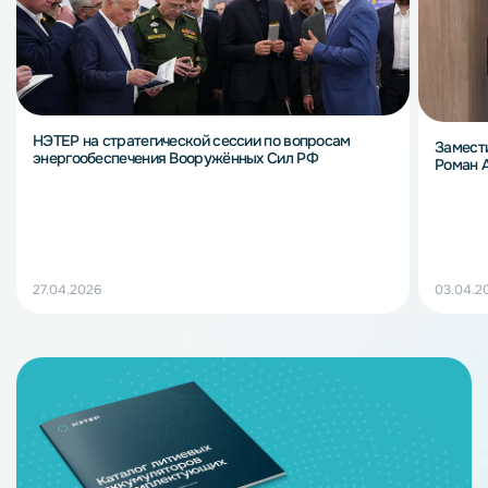
НЭТЕР на стратегической сессии по вопросам
Замест
энергообеспечения Вооружённых Сил РФ
Роман 
27.04.2026
03.04.2