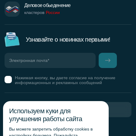
Деловое обьеденение
кластеров
России
Узнавайте о новинках первыми!
Нажимая кнопку, вы даете согласие на получение
информационных и рекламных сообщений
Используем куки для
Пригласить в тендер
улучшения работы сайта
Горячая линия комплаенс
Вы можете запретить обработку сookies в
Обработка персональных данных
настройках браузера. Пожалуйста,