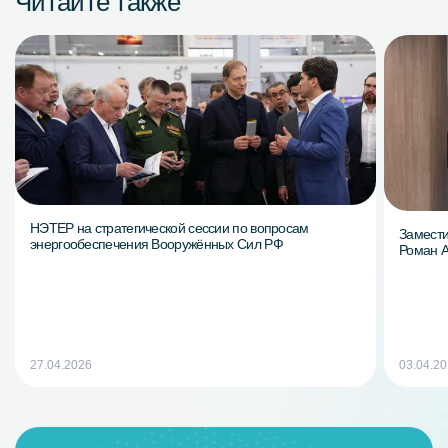
Читайте также
НЭТЕР на стратегической сессии по вопросам
Замести
энергообеспечения Вооружённых Сил РФ
Роман 
27.04.2026
03.04.2