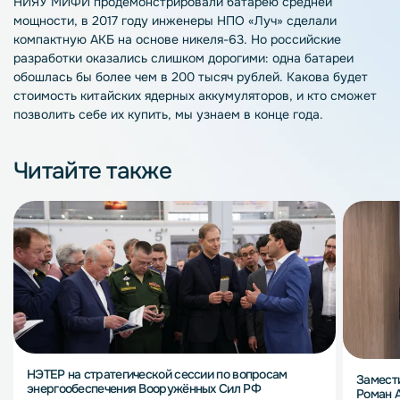
НИЯУ МИФИ продемонстрировали батарею средней
мощности, в 2017 году инженеры НПО «Луч» сделали
компактную АКБ на основе никеля-63. Но российские
разработки оказались слишком дорогими: одна батареи
обошлась бы более чем в 200 тысяч рублей. Какова будет
стоимость китайских ядерных аккумуляторов, и кто сможет
позволить себе их купить, мы узнаем в конце года.
Читайте также
НЭТЕР на стратегической сессии по вопросам
Замест
энергообеспечения Вооружённых Сил РФ
Роман 