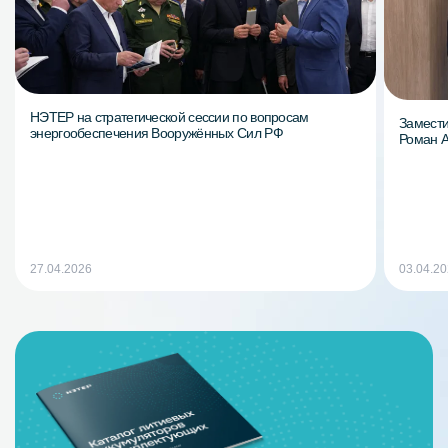
НЭТЕР на стратегической сессии по вопросам
Замести
энергообеспечения Вооружённых Сил РФ
Роман 
27.04.2026
03.04.2