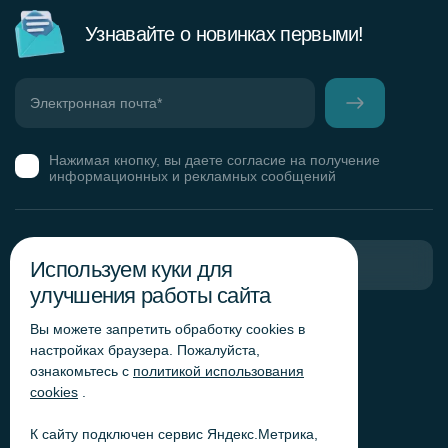
Узнавайте о новинках первыми!
Нажимая кнопку, вы даете согласие на получение
информационных и рекламных сообщений
Используем куки для
Пригласить в тендер
улучшения работы сайта
Горячая линия комплаенс
Вы можете запретить обработку сookies в
Обработка персональных данных
настройках браузера. Пожалуйста,
ознакомьтесь с
политикой использования
Согласие на обработку персональных данных
cookies
.
Политика обработки файлов cookie
Согласие на обработку персональных данных
К сайту подключен сервис Яндекс.Метрика,
«Яндекс.Метрика»