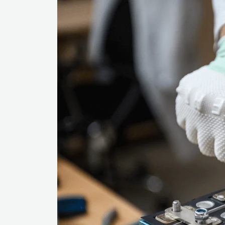
электролит. Это жидкость, пропиты
значительный рабочий ток. При это
Перечисленные компоненты сворачивают
Последний имеет вид цилиндра или приз
корпус к аноду и катоду присоединяютс