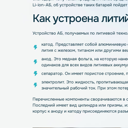
Литий-ионные АБ применяются в качеств
для техники различного назначения. Они
применяются в качестве тяговых АБ на э
аккумуляторных батарей, в отличие от 
благодаря чему такая продукция менее 
Li-ion-АБ, об устройстве таких батарей 
Как устроена л
Устройство АБ, получаемых по литиевой
катод. Представляет собой алюмини
лития с железом, титаном или друг
анод. Это медная фольга, на котор
одинаков для всех видов литиевых 
сепаратор. Он имеет пористое стро