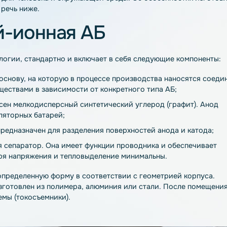
е автономного источника питания как для электронных у
 устанавливаются на электроскутерах, квадроциклах, мо
лектропогрузчиках, электромобилях и т. д. В производс
свинцово-кислотных аналогов, используются менее токс
вредна для человека и окружающей среды. Об особеннос
пойдет речь ниже.
итий-ионная АБ
 технологии, стандартно и включает в себя следующие 
евую основу, на которую в процессе производства нан
ими веществами в зависимости от конкретного типа АБ;
ую нанесен мелкодисперсный синтетический углерод (гра
аккумуляторных батарей;
ение, предназначен для разделения поверхностей анода 