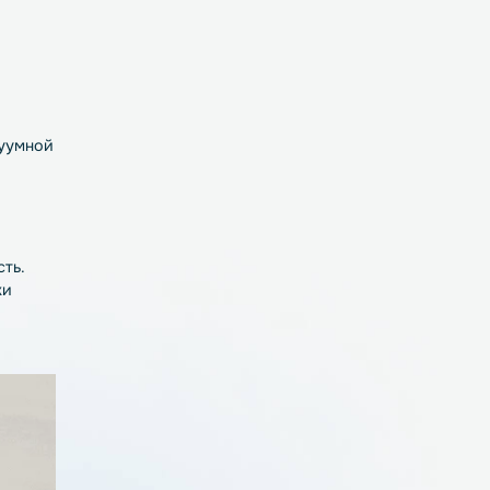
льких
обжигается при
ого состояния и
миниевую фольгу,
вают. Прокатка
слой становится
размеров. Затем
отправляются в
ученной