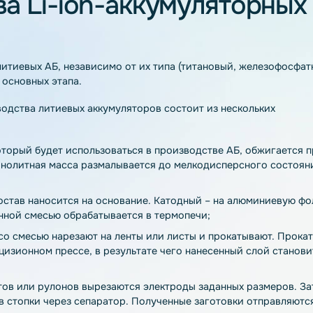
итиевых аккумулятор
ии, отличаются:
ства Li-ion-аккумулят
 всех литиевых АБ, независимо от их типа (титановый, 
ебя три основных этапа.