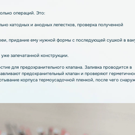
 производства литиевых аккумуляторов состоит из неско
тав, который будет использоваться в производстве АБ, 
аяся монолитная масса размалывается до мелкодисперсн
нный состав наносится на основание. Катодный – на алю
нанесенной смесью обрабатывается в термопечи;
ольги со смесью нарезают на ленты или листы и прокаты
на прецизионном прессе, в результате чего нанесенный 
лщине;
Из листов или рулонов вырезаются электроды заданных 
аются в стопки через сепаратор. Полученные заготовки 
бя несколько операций. Это:
 отдельно катодных и анодных лепестков, проверка пол