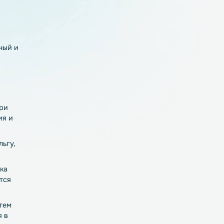
ных
орных
железофосфатный и