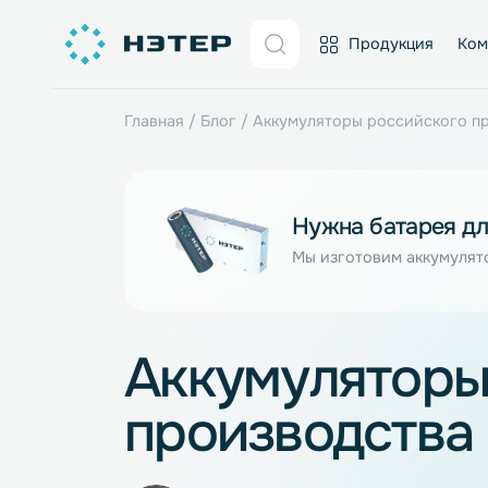
Продукция
Главная
/
Блог
/
Аккумуляторы российск
Нужна батаре
Мы изготовим акку
Аккумулято
производст