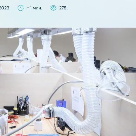
густа 2023
~ 1 мин.
278