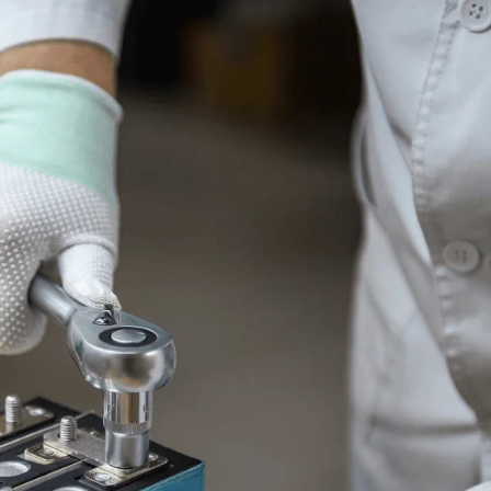
вающая сепаратор. Она имеет функции проводника и обе
м потеря напряжения и тепловыделение минимальны.
ся в определенную форму в соответствии с геометрией
мы, изготовлен из полимера, алюминия или стали. Пос
я разъемы (токосъемники).