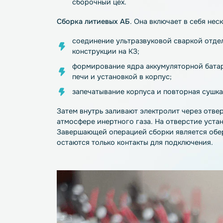
Изготовление электродов
. Данный этап
последовательных процессов:
приготовления активной смеси. Сос
температуре +1200 °С. Образовавш
тщательно перемешивается;
нанесения смеси на фольгу. Получе
анодный – на медную. Основание с 
резки и каландрирования. Рулоны ф
(каландрирование) осуществляется 
более плотным и однородным по то
изготовления базовых электродов. 
они сортируются по весу и укладыв
сборочный цех.
Сборка литиевых АБ
. Она включает в се
соединение ультразвуковой сваркой