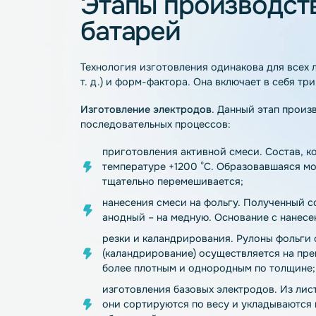
Преимущества л
батарей
АБ, которые получают по такой технолог
низкой себестоимостью;
высокой плотностью энергии;
значительным ресурсом;
экологической безопасностью.
Этапы производ
батарей
Технология изготовления одинакова для
т. д.) и форм-фактора. Она включает в с