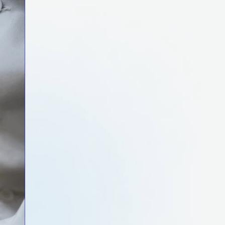
спечивает
 корпуса.
ле помещения в