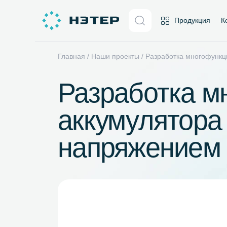
Продукц
Главная
/
Наши проекты
/
Разработка мног
Разработка
аккумулятор
напряжени