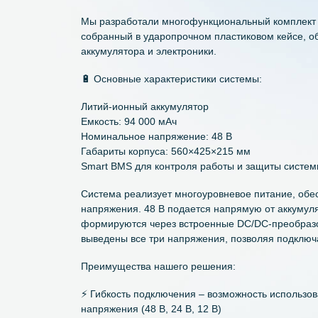
от литиевого аккумулятора 48 В с возможн
напряжения (48 В, 24 В, 12 В). Также был
удобное управление подачей питания через
оснастить систему надежной защитой и уд
Решение
Мы разработали многофункциональный ком
собранный в ударопрочном пластиковом к
аккумулятора и электроники.
🔋 Основные характеристики системы:
Литий-ионный аккумулятор
Емкость: 94 000 мАч
Номинальное напряжение: 48 В
Габариты корпуса: 560×425×215 мм
Smart BMS для контроля работы и защиты