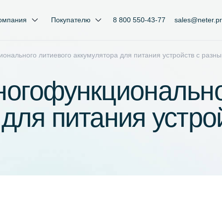
ия
Компания
Покупателю
8 800 550-43-77
офункционального литиевого аккумулятора для питания уст
 многофункционал
а для питания у
ем