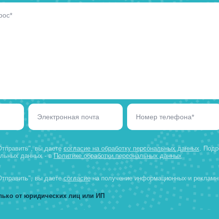
гоночного болида для соревнований FSA
22.12.2025
можем реализовать в
контактные данные и мы свяжемся с вами в ближайшее врем