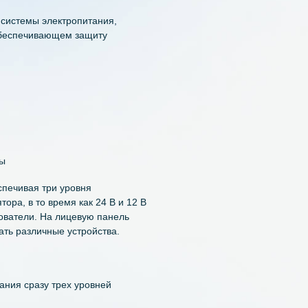
остью получения трех уровней
Емкость 
о важно реализовать индикацию заряда,
Тип хими
 кнопки ВКЛ/ВЫКЛ 12/24 В, а также
аропрочным корпусом.
Тип сбор
плект системы электропитания,
ейсе, обеспечивающем защиту
 системы