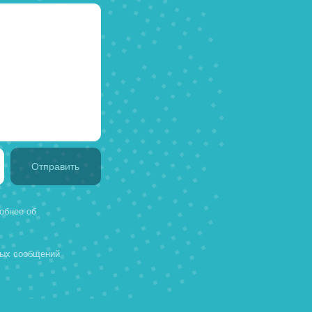
E
22.12.2025
аш проект
я и ответим на любые вопросы