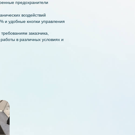
е, обеспечивая три уровня
умулятора, в то время как 24 В и 12 В
образователи. На лицевую панель
одключать различные устройства.
ользования сразу трех уровней
 и встроенные предохранители
 от механических воздействий
ряда в % и удобные кнопки управления
ствует требованиям заказчика,
жность работы в различных условиях и