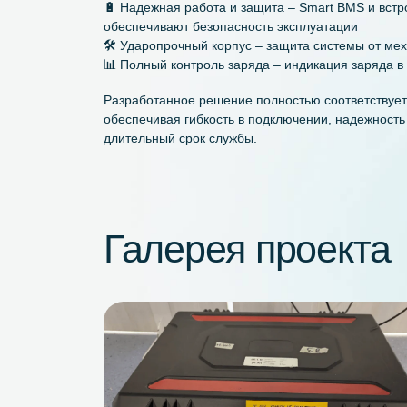
Система реализует многоуровневое питани
напряжения. 48 В подается напрямую от акк
формируются через встроенные DC/DC-пре
выведены все три напряжения, позволяя п
Преимущества нашего решения:
⚡ Гибкость подключения – возможность исп
напряжения (48 В, 24 В, 12 В)
🔋 Надежная работа и защита – Smart BMS
обеспечивают безопасность эксплуатации
🛠 Ударопрочный корпус – защита системы
📊 Полный контроль заряда – индикация за
Разработанное решение полностью соответ
обеспечивая гибкость в подключении, наде
длительный срок службы.