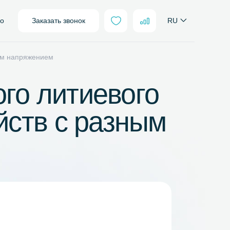
sales@neter.pro
Заказать звонок
ройств с разным напряжением
ьного литиевого
стройств с разны