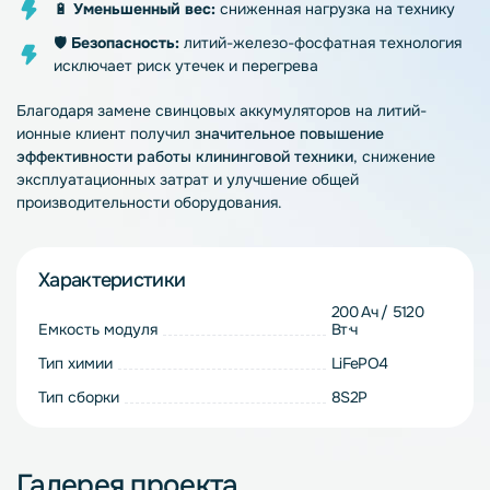
🔋
Уменьшенный вес:
сниженная нагрузка на технику
🛡️
Безопасность:
литий-железо-фосфатная технология
исключает риск утечек и перегрева
Благодаря замене свинцовых аккумуляторов на литий-
ионные клиент получил
значительное повышение
эффективности работы клининговой техники
, снижение
эксплуатационных затрат и улучшение общей
производительности оборудования.
Характеристики
200 Ач / 5120
Емкость модуля
Вт·ч
Тип химии
LiFePO4
Тип сборки
8S2P
Галерея проекта