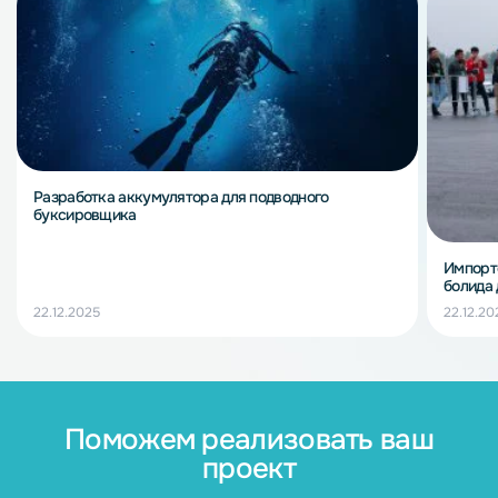
Разработка аккумулятора для подводного
буксировщика
Импорт
болида
22.12.2025
22.12.20
Поможем реализовать ваш
проект