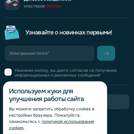
кластеров
России
Узнавайте о новинках первыми!
Нажимая кнопку, вы даете согласие на получение
информационных и рекламных сообщений
Используем куки для
улучшения работы сайта
Пригласить в тендер
Вы можете запретить обработку сookies в
настройках браузера. Пожалуйста,
Горячая линия комплаенс
ознакомьтесь с
политикой использования
Обработка персональных данных
cookies
.