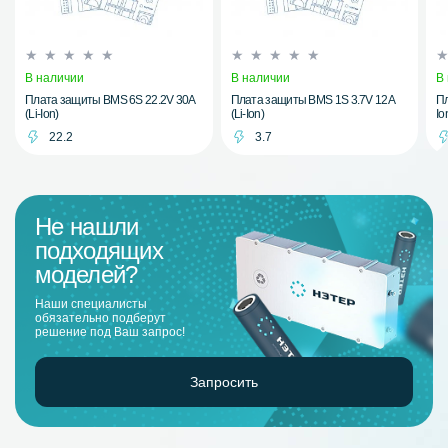
В наличии
В наличии
В
Плата защиты BMS 6S 22.2V 30A
Плата защиты BMS 1S 3.7V 12A
Пл
(Li-Ion)
(Li-Ion)
Io
22.2
3.7
Не нашли
подходящих
моделей?
Наши специалисты
обязательно подберут
решение под Ваш запрос!
Запросить