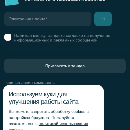
Нажимая кнопку, вы даете согласие на получение
информационных и рекламных сообщений
Пригласить в тендер
Горячая линия комплаенс
Обработка персональных данных
Используем куки для
Согласие на обработку персональных данных
улучшения работы сайта
Политика обработки файлов cookie
Вы можете запретить обработку сookies в
Согласие на обработку персональных данных
«Яндекс.Метрика»
настройках браузера. Пожалуйста,
ознакомьтесь с
политикой использования
Согласие на обработку персональных данных для
получения рекламно-информационных рассылок
cookies
.