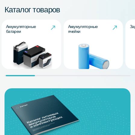
Каталог товаров
Аккумуляторные
Аккумуляторные
За
батареи
ячейки