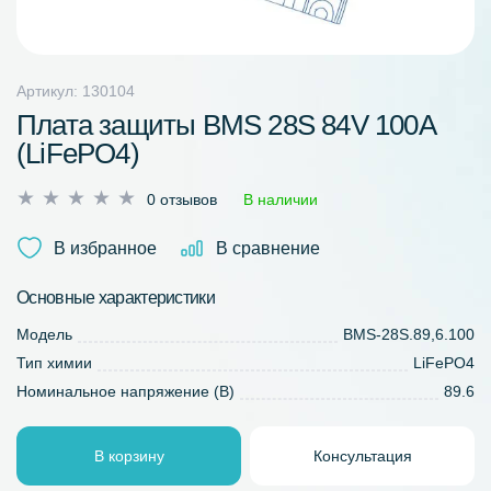
Артикул: 130104
Плата защиты BMS 28S 84V 100A
(LiFePO4)
Оценка
0 отзывов
В наличии
0
из
В избранное
В сравнение
5
Основные характеристики
Модель
BMS-28S.89,6.100
Тип химии
LiFePO4
Номинальное напряжение (В)
89.6
В корзину
Консультация