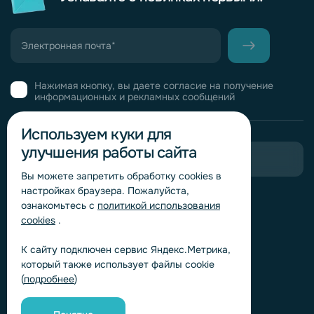
Нажимая кнопку, вы даете согласие на получение
информационных и рекламных сообщений
Используем куки для
улучшения работы сайта
Пригласить в тендер
Вы можете запретить обработку сookies в
настройках браузера. Пожалуйста,
Горячая линия комплаенс
ознакомьтесь с
политикой использования
Обработка персональных данных
cookies
.
Согласие на обработку персональных данных
К сайту подключен сервис Яндекс.Метрика,
Политика обработки файлов cookie
который также использует файлы cookie
Согласие на обработку персональных данных
(
подробнее
)
«Яндекс.Метрика»
Согласие на обработку персональных данных для
получения рекламно-информационных рассылок