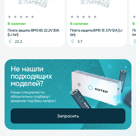
В наличии
В наличии
В
Плата защиты BMS 6S 22.2V 30A
Плата защиты BMS 1S 3.7V 12A (Li-
Пл
(Li-Ion)
Ion)
Io
22.2
3.7
Не нашли
подходящих
моделей?
Наши специалисты
обязательно подберут
решение под Ваш запрос!
Запросить