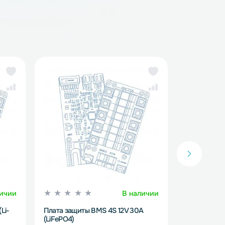
S-платы для LiFePO4