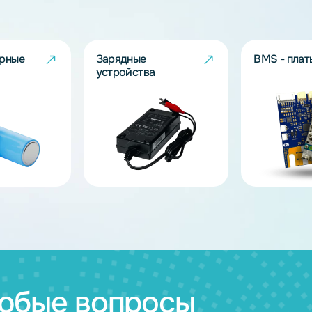
ов
муляторные
Зарядные
и
устройства