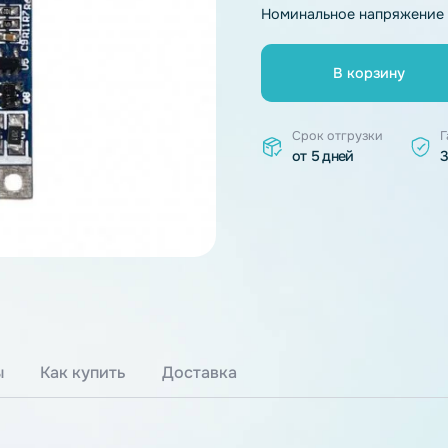
Тип химии
Номинальное 
В к
Срок отгр
от 5 дней