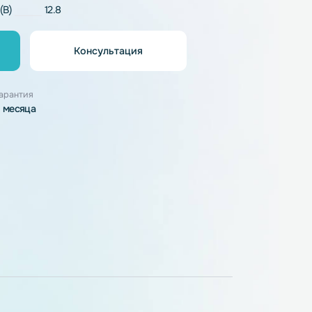
LiFePO4
напряжение (В)
12.8
Консультация
орзину
узки
Гарантия
3 месяца