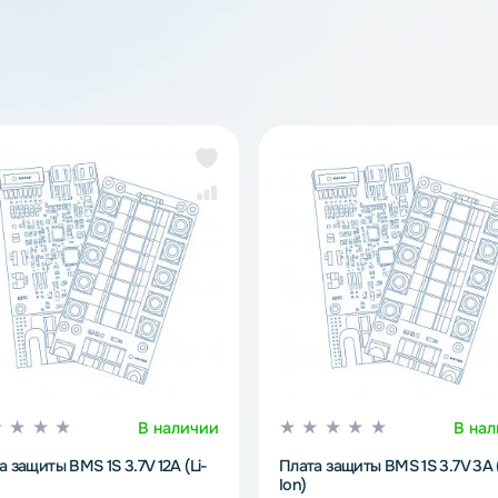
BM
же