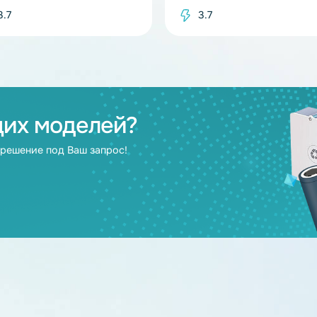
В наличии
Плата защиты BMS 1S 3.7V 12A (Li-
Плата защиты BM
Ion)
Ion)
3.7
3.7
дящих моделей?
берут решение под Ваш запрос!