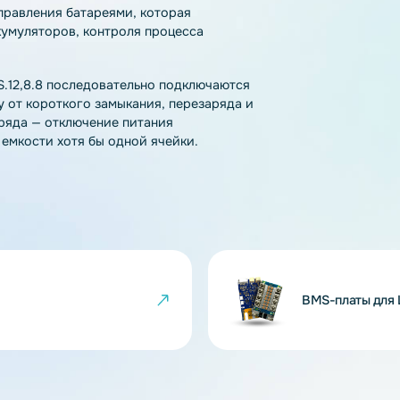
тзывы
Как купить
Доставка
тема управления батареями, которая
ия аккумуляторов, контроля процесса
BMS-4S.12,8.8 последовательно подключаются
 защиту от короткого замыкания, перезаряда и
ера заряда — отключение питания
льной емкости хотя бы одной ячейки.
 8А.