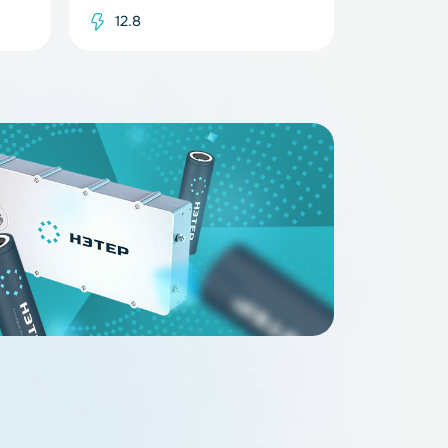
В наличии
В наличи
S 1S 3.7V 3A (Li-
Плата защиты BMS 4S 12V 30A
(LiFePO4)
12.8