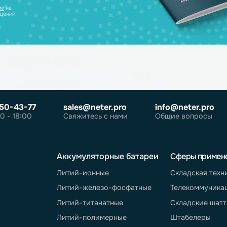
ческих лиц
те
согласие на
робнее об
олитике
те
согласие
на
ных сообщений