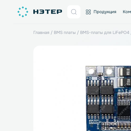
Продукция
Главная
/
BMS платы
/
BMS-платы для Li