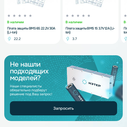
В наличии
В наличии
В
Плата защиты BMS 6S 22.2V 30A
Плата защиты BMS 1S 3.7V 12A (Li-
Пл
(Li-Ion)
Ion)
Io
22.2
3.7
Не нашли
подходящих
моделей?
Наши специалисты
обязательно подберут
решение под Ваш запрос!
Запросить