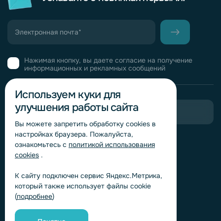
Нажимая кнопку, вы даете согласие на получение
информационных и рекламных сообщений
Используем куки для
улучшения работы сайта
Пригласить в тендер
Вы можете запретить обработку сookies в
настройках браузера. Пожалуйста,
Горячая линия комплаенс
ознакомьтесь с
политикой использования
Обработка персональных данных
cookies
.
Согласие на обработку персональных данных
К сайту подключен сервис Яндекс.Метрика,
Политика обработки файлов cookie
который также использует файлы cookie
Согласие на обработку персональных данных
(
подробнее
)
«Яндекс.Метрика»
Согласие на обработку персональных данных для
получения рекламно-информационных рассылок