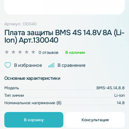
Артикул: 130040
Плата защиты BMS 4S 14.8V 8A (Li-
Ion) Арт.130040
Оценка
0 отзывов
В наличии
0
из
В избранное
В сравнение
5
Основные характеристики
Модель
BMS-4S.14,8.8
Тип химии
Li-ion
Номинальное напряжение (В)
14.8
В корзину
Консультация