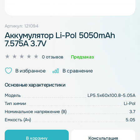
Артикул: 121094
Аккумулятор Li-Pol 5050mAh
7.575A 3.7V
Оценка
0 отзывов
Предзаказ
0
из
В избранное
В сравнение
5
Основные характеристики
Модель
LP5.5x60x100.8-5.05A
Тип химии
Li-Pol
Номинальное напряжение (В)
3.7
Емкость (Ач)
5.05
В корзину
Консультация