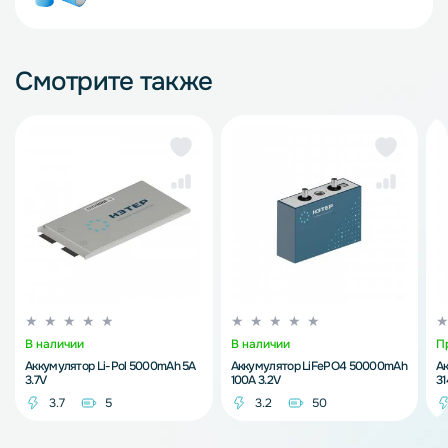
Смотрите также
В наличии
В наличии
П
Аккумулятор Li-Pol 5000mAh 5A
Аккумулятор LiFePO4 50000mAh
А
3.7V
100A 3.2V
3
3.7
5
3.2
50