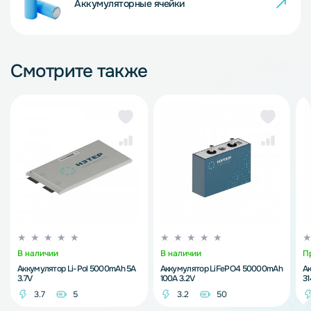
Аккумуляторные ячейки
Смотрите также
В наличии
В наличии
П
Аккумулятор Li-Pol 5000mAh 5A
Аккумулятор LiFePO4 50000mAh
А
3.7V
100A 3.2V
3
3.7
5
3.2
50