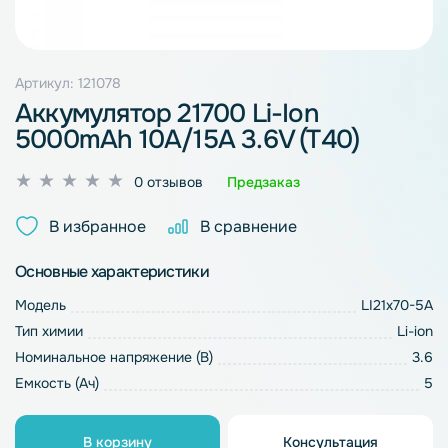
Артикул: 121078
Аккумулятор 21700 Li-Ion
5000mAh 10A/15A 3.6V (T40)
Оценка
0 отзывов
Предзаказ
0
из
В избранное
В сравнение
5
Основные характеристики
Модель
LI21x70-5A
Тип химии
Li-ion
Номинальное напряжение (В)
3.6
Емкость (Ач)
5
В корзину
Консультация