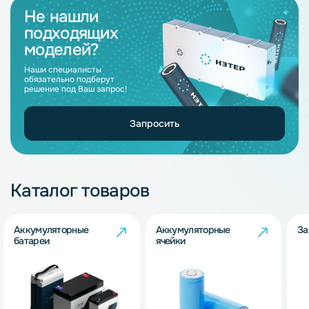
Не нашли
подходящих
моделей?
Наши специалисты
обязательно подберут
решение под Ваш запрос!
Запросить
Каталог товаров
Аккумуляторные
Аккумуляторные
За
батареи
ячейки