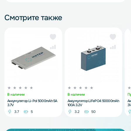
Смотрите также
В наличии
В наличии
П
Аккумулятор Li-Pol 5000mAh 5A
Аккумулятор LiFePO4 50000mAh
А
3.7V
100A 3.2V
3
3.7
5
3.2
50