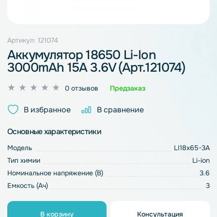
Артикул: 121074
Аккумулятор 18650 Li-Ion
3000mAh 15A 3.6V (Арт.121074)
Оценка
0 отзывов
Предзаказ
0
из
В избранное
В сравнение
5
Основные характеристики
Модель
LI18x65-3A
Тип химии
Li-ion
Номинальное напряжение (В)
3.6
Емкость (Ач)
3
В корзину
Консультация