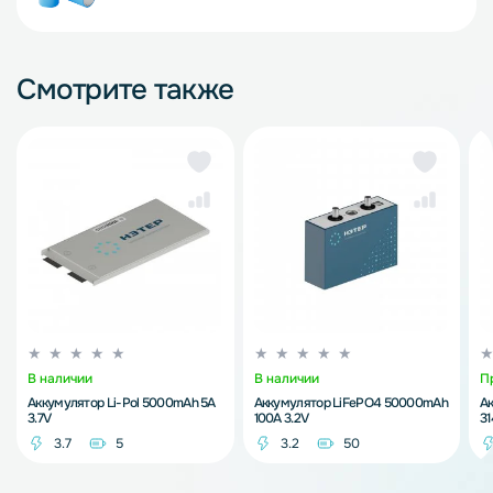
Смотрите также
В наличии
В наличии
П
Аккумулятор Li-Pol 5000mAh 5A
Аккумулятор LiFePO4 50000mAh
А
3.7V
100A 3.2V
3
3.7
5
3.2
50