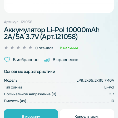
Артикул: 121058
Аккумулятор Li-Pol 10000mAh
2A/5A 3.7V (Арт.121058)
Оценка
0 отзывов
В наличии
0
из
В избранное
В сравнение
5
Основные характеристики
Модель
LP9.2x65.2x115.7-10A
Тип химии
Li-Pol
Номинальное напряжение (В)
3.7
Емкость (Ач)
10
В корзину
Консультация