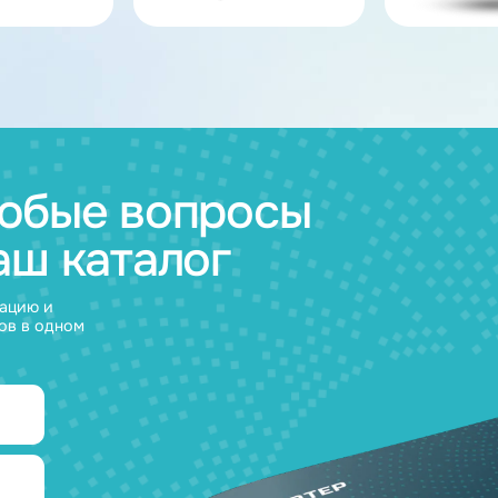
ов
муляторные
Зарядные
и
устройства