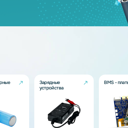
3.2
50
3.2
3
дящих моделей?
берут решение под Ваш запрос!