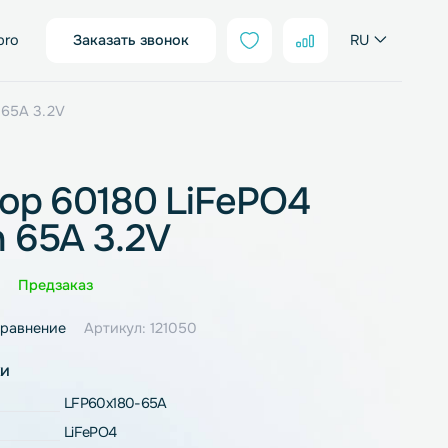
sales@neter.pro
Заказать звонок
O4 65000mAh 65A 3.2V
мулятор 60180 LiFePO4
0mAh 65A 3.2V
Оценка
0 отзывов
Предзаказ
ное
В сравнение
Артикул: 121050
рактеристики
LFP60x180-65A