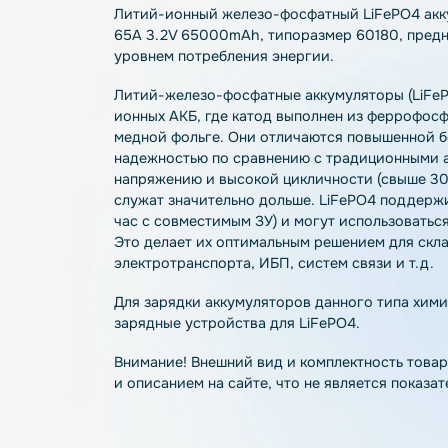
Описание
Характеристики
О
Литий-ионный железо-фосфатный LiFePO
65A 3.2V 65000mAh, типоразмер 60180,
уровнем потребления энергии.
Литий-железо-фосфатные аккумуляторы 
ионных АКБ, где катод выполнен из ферр
медной фольге. Они отличаются повыше
надежностью по сравнению с традицион
напряжению и высокой цикличности (св
служат значительно дольше. LiFePO4 по
час с совместимым ЗУ) и могут использ
Это делает их оптимальным решением дл
электротранспорта, ИБП, систем связи и
Для зарядки аккумуляторов данного ти