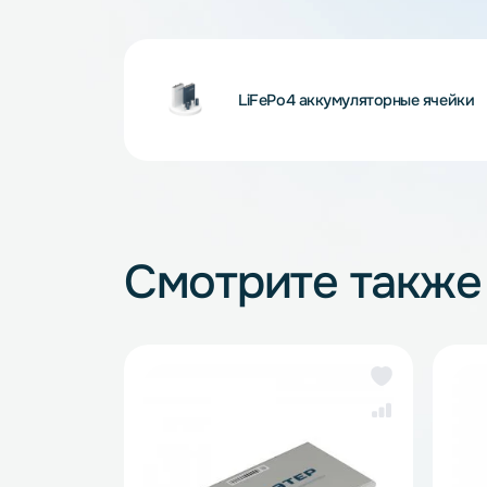
зарядные устройства для LiFePO4.
Внимание! Внешний вид и комплектность
и описанием на сайте, что не является 
LiFePo4 аккумуляторные я
Смотрите так