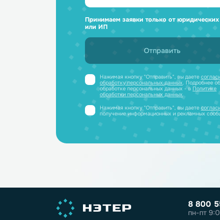
Ответим н
и отправим
Получите профессиональную ко
полный каталог литиевых аккум
PDF-файле
Принимаем заявки только от юриди
или ИП