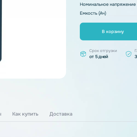
Тип химии
Номинальное 
Емкость (Ач)
В к
Срок отгр
от 5 дней