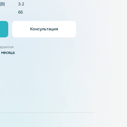
LiFePO4
напряжение (В)
3.2
65
Консультация
орзину
узки
Гарантия
3 месяца