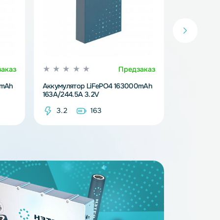
Предзаказ
Предзака
iFePO4 314000mAh
Аккумулятор LiFePO4 163000mAh
163A/244.5A 3.2V