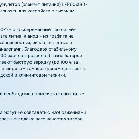
тзывы
Как купить
Доставка
4 аккумулятор (элемент питания) LFP60x180-
 предназначен для устройств с высоким
(LiFePO4) – это современный тип литий-
офосфата лития, а анод – из графита на
нной безопасностью, экологичностью и
ными аналогами. Благодаря стабильному
ыше 3000 зарядов-разрядов) такие батареи
ддерживают быструю зарядку (до 100% за 1
оваться в широком температурном диапазоне.
я складской и клининговой техники,
 т.д.
па химии необходимо применять специальные