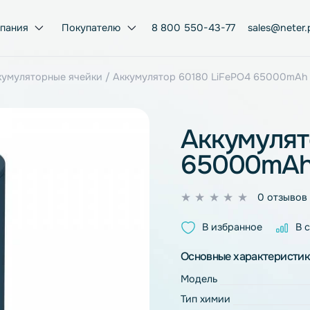
Компания
Покупателю
8 800 550-43-77
Po4 аккумуляторные ячейки
/ Аккумулятор 60180 LiFeP
Акку
6500
0
из
В избран
5
Основные ха
Модель