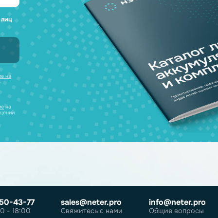
а любые вопросы
 наш каталог
нсультацию и
уляторов в одном
ческих лиц