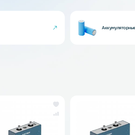
 товара могут не совпадать с изображениями
показателем ненадлежащего качества товара.
чейки
Ак
же