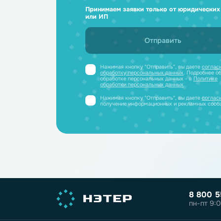
Ответим н
и отправим
Получите профессиональную ко
полный каталог литиевых аккум
PDF-файле
Принимаем заявки только от юриди
или ИП