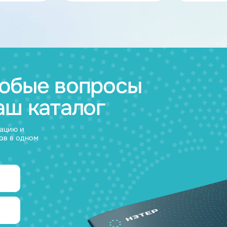
ов
муляторные
Зарядные
и
устройства