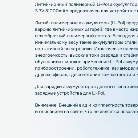
Описание
Характеристики
О
Литий-ионный полимерный Li-Pol аккумул
3.7V 81000mAh предназначен для устрой
Литий-полимерные аккумуляторы (Li-Po
версию литий-ионных батарей, где вмес
гелеобразный полимерный состав. Благ
минимальному весу такие аккумуляторы
портативной электроники. Их ключевые
энергоемкость, высокие токи разряда и 
обусловили широкое применение Li-Pol
приборостроении, робототехнике, авиа
других сферах, где сочетание компактн
Для зарядки аккумуляторов данного ти
зарядные устройства для Li-Pol.