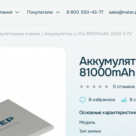
Компания
Покупателю
8 800 550-43-77
ol аккумуляторные ячейки
/ Аккумулятор Li-Pol 81000mAh
Аккум
8100
0
из
В избран
5
Основные ха
Модель