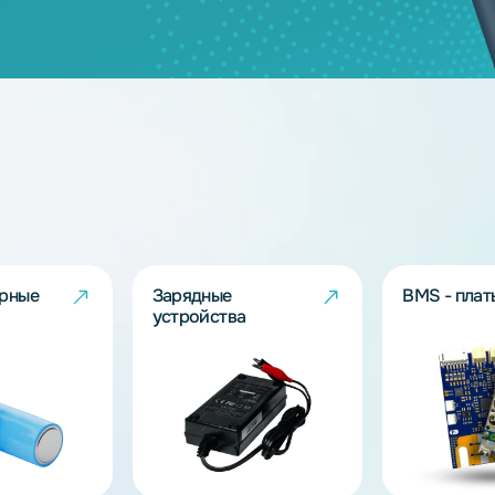
дящих моделей?
берут решение под Ваш запрос!