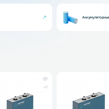
 товара могут не совпадать с изображениями
показателем ненадлежащего качества товара.
йки
Ак
же