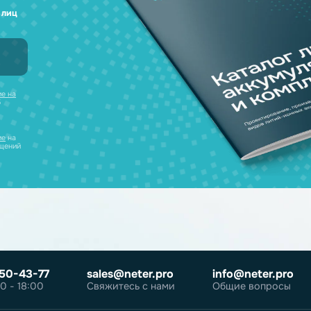
а любые вопросы
 наш каталог
нсультацию и
уляторов в одном
ческих лиц