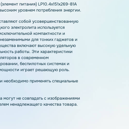
тзывы
Как купить
Доставка
ятор (элемент питания) LP10.4x151x269-81A
ств с высоким уровнем потребления энергии.
l) представляют собой усовершенствованную
то жидкого электролита используется
одаря исключительной компактности и
 стали незаменимыми для тонких гаджетов и
 преимущества включают высокую удельную
стабильность работы. Эти характеристики
 аккумуляторов в современном
моделировании, беспилотных системах и
ости и мощности играет решающую роль.
па химии необходимо применять специальные