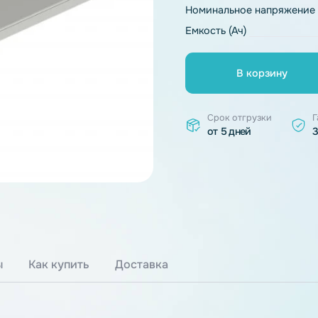
Тип химии
Номинальное 
Емкость (Ач)
В к
Срок отгр
от 5 дней