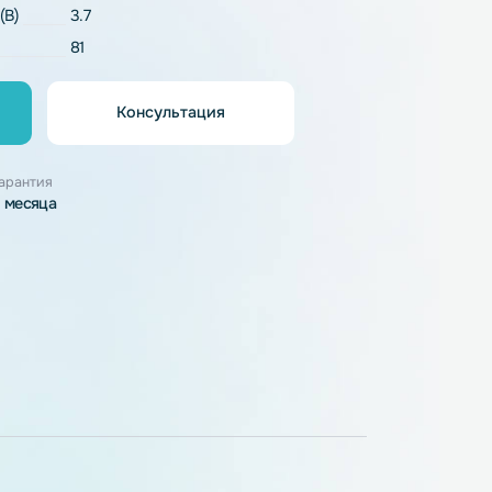
Li-Pol
напряжение (В)
3.7
81
Консультация
орзину
узки
Гарантия
3 месяца