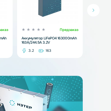
Предзаказ
Предзака
iFePO4 314000mAh
Аккумулятор LiFePO4 163000mAh
163A/244.5A 3.2V
14
3.2
163