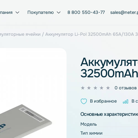
Компания
Покупателю
8 800 550-43-77
ol аккумуляторные ячейки
/ Аккумулятор Li-Pol 32500mA
Аккум
3250
0
из
В избран
5
Основные ха
Модель