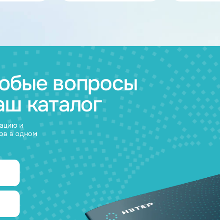
ов
муляторные
Зарядные
и
устройства