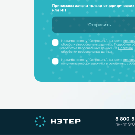
Ответим н
и отправим
Получите профессиональную ко
полный каталог литиевых аккум
PDF-файле
Принимаем заявки только от юриди
или ИП