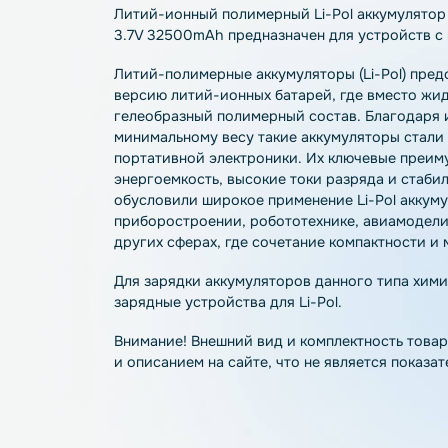
Описание
Характеристики
О
Литий-ионный полимерный Li-Pol аккуму
3.7V 32500mAh предназначен для устро
Литий-полимерные аккумуляторы (Li-Po
версию литий-ионных батарей, где вмес
гелеобразный полимерный состав. Благ
минимальному весу такие аккумуляторы
портативной электроники. Их ключевые
энергоемкость, высокие токи разряда и 
обусловили широкое применение Li-Pol
приборостроении, робототехнике, авиа
других сферах, где сочетание компактн
Для зарядки аккумуляторов данного ти
зарядные устройства для Li-Pol.