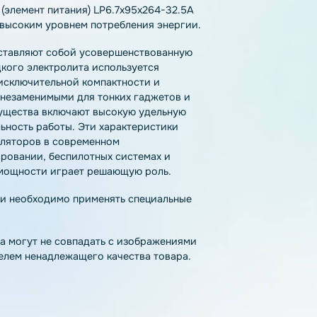
тзывы
Как купить
Доставка
лятор (элемент питания) LP6.7x95x264-32.5A
йств с высоким уровнем потребления энергии.
l) представляют собой усовершенствованную
то жидкого электролита используется
одаря исключительной компактности и
 стали незаменимыми для тонких гаджетов и
 преимущества включают высокую удельную
стабильность работы. Эти характеристики
 аккумуляторов в современном
моделировании, беспилотных системах и
ости и мощности играет решающую роль.
па химии необходимо применять специальные