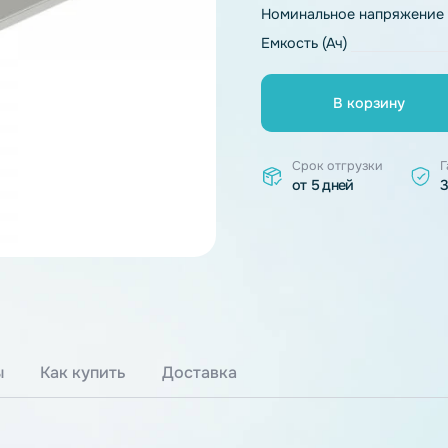
Тип химии
Номинальное 
Емкость (Ач)
В к
Срок отгр
от 5 дней