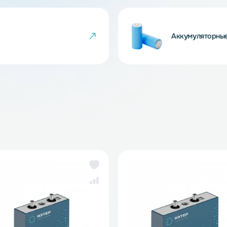
 товара могут не совпадать с изображениями
показателем ненадлежащего качества товара.
йки
Ак
же