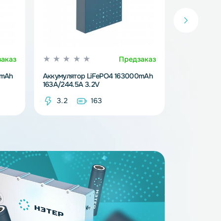
Предзаказ
Предзака
iFePO4 314000mAh
Аккумулятор LiFePO4 163000mAh
163A/244.5A 3.2V
14
3.2
163