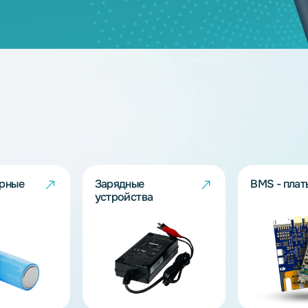
дящих моделей?
берут решение под Ваш запрос!