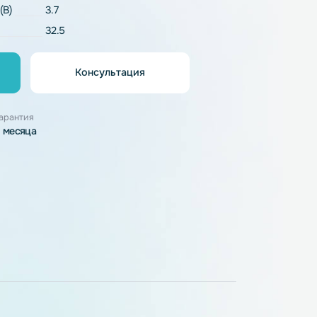
Li-Pol
напряжение (В)
3.7
32.5
Консультация
орзину
узки
Гарантия
3 месяца