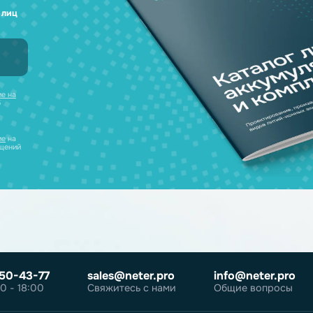
а любые вопросы
 наш каталог
нсультацию и
уляторов в одном
ческих лиц