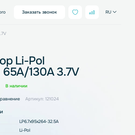
sales@neter.pro
Заказать звонок
h 65A/130A 3.7V
улятор Li-Pol
0mAh 65A/130A 3.7V
Оценка
0 отзывов
В наличии
ное
В сравнение
Артикул: 121024
рактеристики
LP6.7x95x264-32.5A