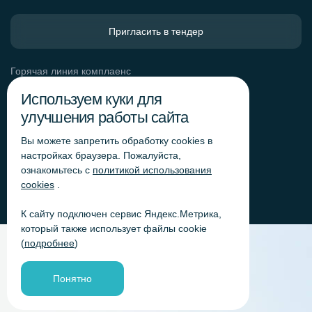
Пригласить в тендер
Горячая линия комплаенс
Обработка персональных данных
Используем куки для
Согласие на обработку персональных данных
улучшения работы сайта
Политика обработки файлов cookie
Вы можете запретить обработку сookies в
Согласие на обработку персональных данных
«Яндекс.Метрика»
настройках браузера. Пожалуйста,
ознакомьтесь с
политикой использования
Согласие на обработку персональных данных для
получения рекламно-информационных рассылок
cookies
.
К сайту подключен сервис Яндекс.Метрика,
который также использует файлы cookie
(
подробнее
)
Понятно