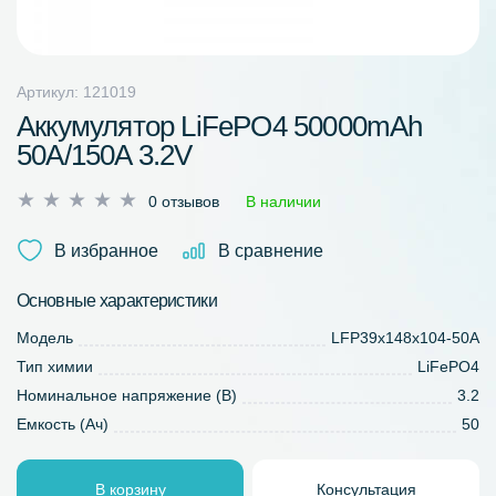
Артикул: 121019
Аккумулятор LiFePO4 50000mAh
50A/150A 3.2V
Оценка
0 отзывов
В наличии
0
из
В избранное
В сравнение
5
Основные характеристики
Модель
LFP39x148x104-50A
Тип химии
LiFePO4
Номинальное напряжение (В)
3.2
Емкость (Ач)
50
В корзину
Консультация