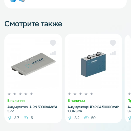
Смотрите также
В наличии
В наличии
П
Аккумулятор Li-Pol 5000mAh 5A
Аккумулятор LiFePO4 50000mAh
А
3.7V
100A 3.2V
3
3.7
5
3.2
50