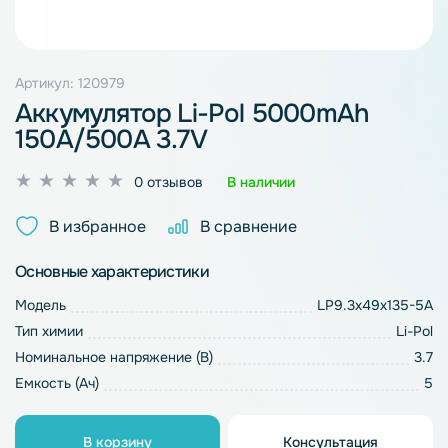
Артикул: 120979
Аккумулятор Li-Pol 5000mAh
150A/500A 3.7V
Оценка
0 отзывов
В наличии
0
из
В избранное
В сравнение
5
Основные характеристики
Модель
LP9.3x49x135-5A
Тип химии
Li-Pol
Номинальное напряжение (В)
3.7
Емкость (Ач)
5
В корзину
Консультация