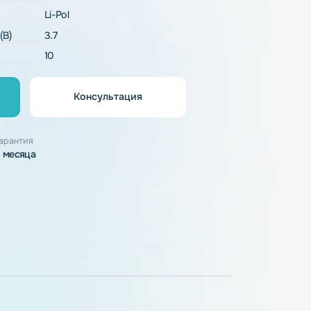
рактеристики
LP8.7x59x158-10A
Li-Pol
напряжение (В)
3.7
10
Консультация
орзину
узки
Гарантия
3 месяца