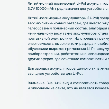
Описание
Характеристики
О
Литий-ионный полимерный Li-Pol аккуму
3.7V 10000mAh предназначен для устрой
Литий-полимерные аккумуляторы (Li-Po
версию литий-ионных батарей, где вмес
гелеобразный полимерный состав. Благ
минимальному весу такие аккумуляторы
портативной электроники. Их ключевые
энергоемкость, высокие токи разряда и 
обусловили широкое применение Li-Pol
приборостроении, робототехнике, авиа
других сферах, где сочетание компактн
Для зарядки аккумуляторов данного ти
зарядные устройства для Li-Pol.