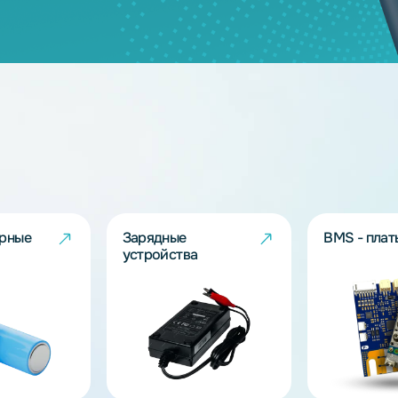
дящих моделей?
берут решение под Ваш запрос!