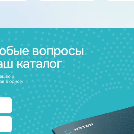
ов
муляторные
Зарядные
и
устройства