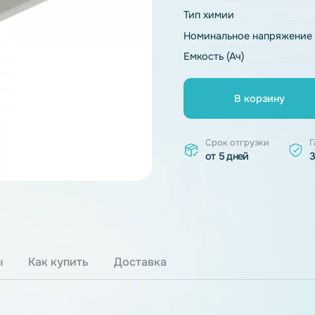
Основные ха
Модель
Тип химии
Номинальное 
Емкость (Ач)
В к
Срок отгр
от 5 дней