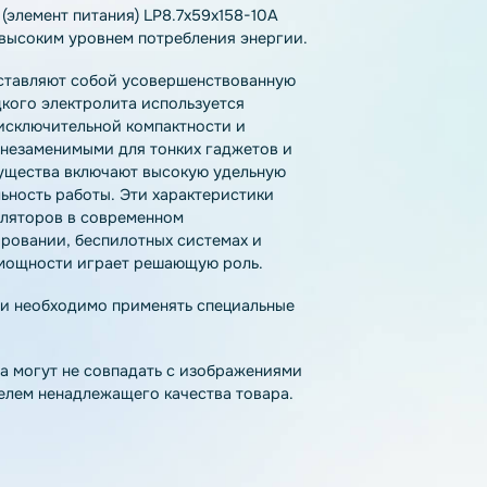
тзывы
Как купить
Доставка
лятор (элемент питания) LP8.7x59x158-10A
ств с высоким уровнем потребления энергии.
l) представляют собой усовершенствованную
то жидкого электролита используется
одаря исключительной компактности и
 стали незаменимыми для тонких гаджетов и
 преимущества включают высокую удельную
стабильность работы. Эти характеристики
 аккумуляторов в современном
моделировании, беспилотных системах и
ости и мощности играет решающую роль.
па химии необходимо применять специальные