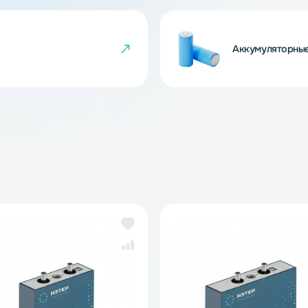
 товара могут не совпадать с изображениями
показателем ненадлежащего качества товара.
йки
Ак
же