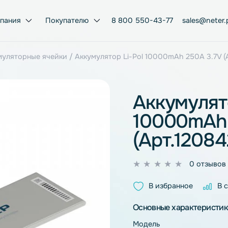
Компания
Покупателю
8 800 550-43-77
ol аккумуляторные ячейки
/ Аккумулятор Li-Pol 10000mAh
Аккум
1000
(Арт.
0
из
В избран
5