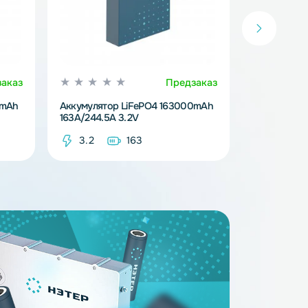
Предзаказ
Предзака
iFePO4 314000mAh
Аккумулятор LiFePO4 163000mAh
163A/244.5A 3.2V
14
3.2
163