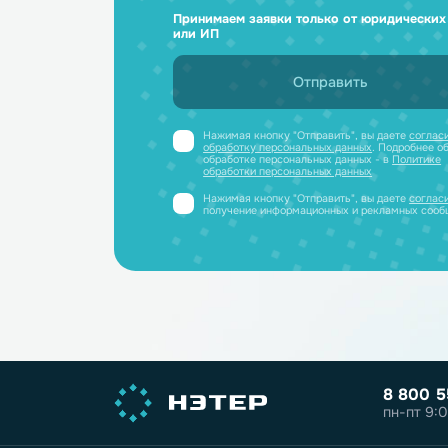
Ответим н
и отправим
Получите профессиональную ко
полный каталог литиевых аккум
PDF-файле
Принимаем заявки только от юриди
или ИП