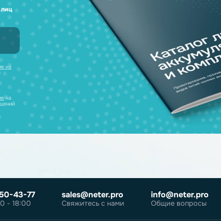
а любые вопросы
 наш каталог
нсультацию и
уляторов в одном
ческих лиц