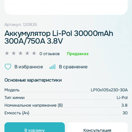
Артикул: 120835
Аккумулятор Li-Pol 30000mAh
300A/750A 3.8V
Оценка
0 отзывов
Предзаказ
0
из
В избранное
В сравнение
5
Основные характеристики
Модель
LP10x105x230-30A
Тип химии
Li-Pol
Номинальное напряжение (В)
3.8
Емкость (Ач)
30
В корзину
Консультация