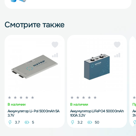
Смотрите также
В наличии
В наличии
П
Аккумулятор Li-Pol 5000mAh 5A
Аккумулятор LiFePO4 50000mAh
А
3.7V
100A 3.2V
3
3.7
5
3.2
50