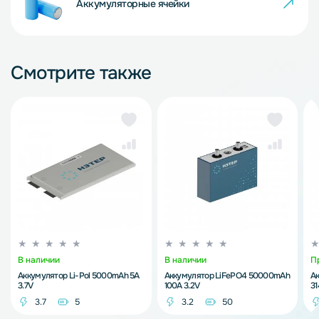
Аккумуляторные ячейки
Смотрите также
В наличии
В наличии
П
Аккумулятор Li-Pol 5000mAh 5A
Аккумулятор LiFePO4 50000mAh
А
3.7V
100A 3.2V
3
3.7
5
3.2
50