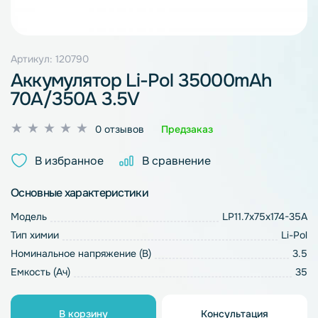
Артикул: 120790
Аккумулятор Li-Pol 35000mAh
70A/350A 3.5V
Оценка
0 отзывов
Предзаказ
0
из
В избранное
В сравнение
5
Основные характеристики
Модель
LP11.7x75x174-35A
Тип химии
Li-Pol
Номинальное напряжение (В)
3.5
Емкость (Ач)
35
В корзину
Консультация