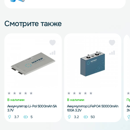
Смотрите также
В наличии
В наличии
П
Аккумулятор Li-Pol 5000mAh 5A
Аккумулятор LiFePO4 50000mAh
А
3.7V
100A 3.2V
3
3.7
5
3.2
50