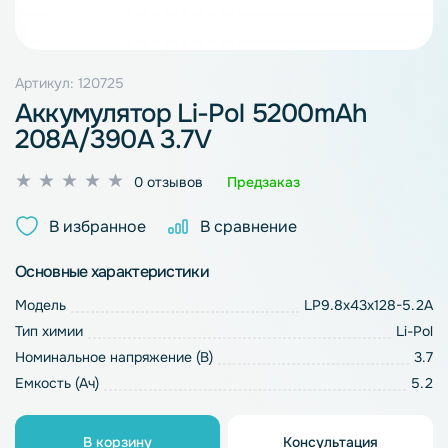
Артикул: 120725
Аккумулятор Li-Pol 5200mAh
208A/390A 3.7V
Оценка
0 отзывов
Предзаказ
0
из
В избранное
В сравнение
5
Основные характеристики
Модель
LP9.8x43x128-5.2A
Тип химии
Li-Pol
Номинальное напряжение (В)
3.7
Емкость (Ач)
5.2
В корзину
Консультация