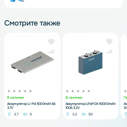
Смотрите также
В наличии
В наличии
П
Аккумулятор Li-Pol 5000mAh 5A
Аккумулятор LiFePO4 50000mAh
А
3.7V
100A 3.2V
3
3.7
5
3.2
50