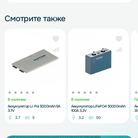
Смотрите также
В наличии
В наличии
П
Аккумулятор Li-Pol 5000mAh 5A
Аккумулятор LiFePO4 50000mAh
А
3.7V
100A 3.2V
3
3.7
5
3.2
50