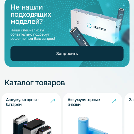
Не нашли
подходящих
моделей?
Наши специалисты
обязательно подберут
решение под Ваш запрос!
Запросить
Каталог товаров
Аккумуляторные
Аккумуляторные
За
батареи
ячейки