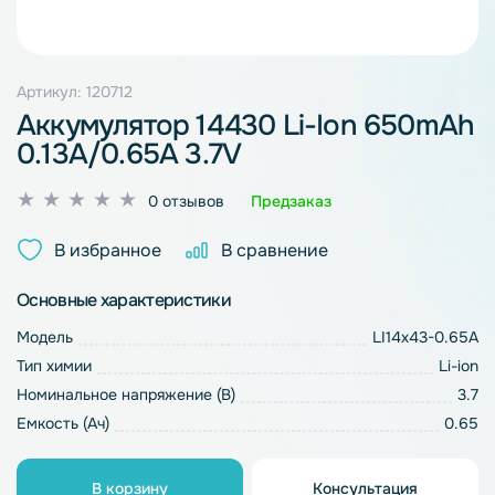
Артикул: 120712
Аккумулятор 14430 Li-Ion 650mAh
0.13A/0.65A 3.7V
Оценка
0 отзывов
Предзаказ
0
из
В избранное
В сравнение
5
Основные характеристики
Модель
LI14х43-0.65A
Тип химии
Li-ion
Номинальное напряжение (В)
3.7
Емкость (Ач)
0.65
В корзину
Консультация