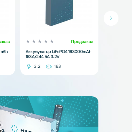
Предзаказ
Предзака
iFePO4 314000mAh
Аккумулятор LiFePO4 163000mAh
163A/244.5A 3.2V