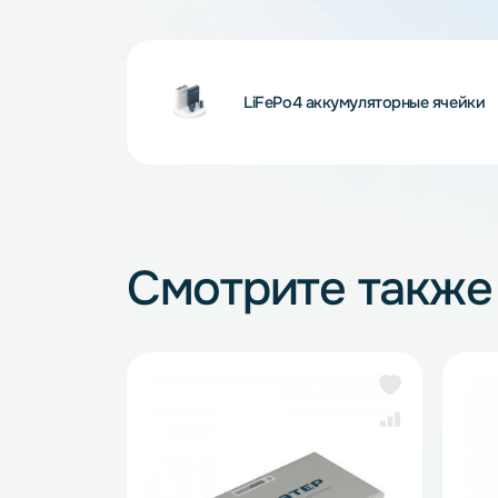
зарядные устройства для LiFePO4.
Внимание! Внешний вид и комплектность
и описанием на сайте, что не является 
LiFePo4 аккумуляторные я
Смотрите так