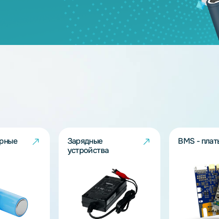
3.2
50
3.2
3
дящих моделей?
берут решение под Ваш запрос!