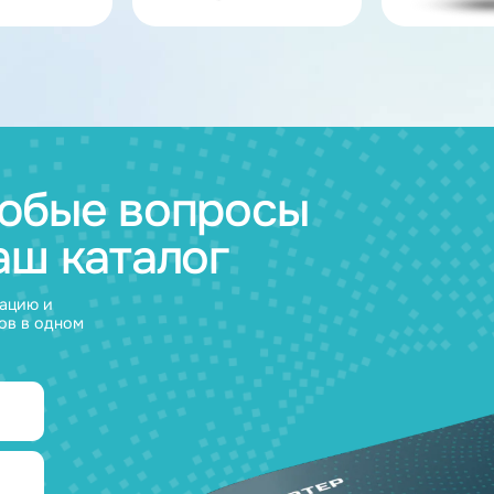
ов
муляторные
Зарядные
и
устройства