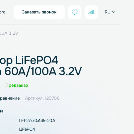
sales@neter.pro
Заказать звонок
00mAh 60A/100A 3.2V
мулятор LiFePO4
0mAh 60A/100A 3.2V
Оценка
0 отзывов
Предзаказ
ное
В сравнение
Артикул: 120706
рактеристики
LFP27x70x145-20A