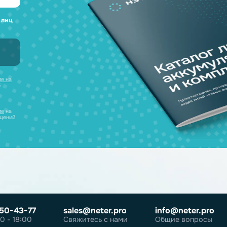
а любые вопросы
 наш каталог
нсультацию и
уляторов в одном
ческих лиц