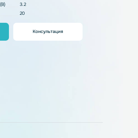
LiFePO4
напряжение (В)
3.2
20
Консультация
орзину