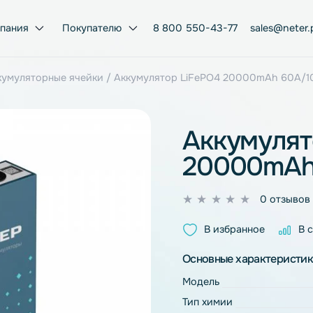
Компания
Покупателю
8 800 550-43-77
Po4 аккумуляторные ячейки
/ Аккумулятор LiFePO4 200
Акку
2000
0
из
В избран
5
Основные ха
Модель