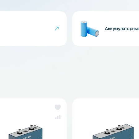
 товара могут не совпадать с изображениями
показателем ненадлежащего качества товара.
чейки
Ак
же