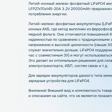
Описание
Характеристики
О
Литий-ионный железо-фосфатный LiFePO
LFP27x70x145-20A 3.2V 20000mAh предн
потребления энергии.
Литий-железо-фосфатные аккумуляторы 
ионных АКБ, где катод выполнен из ферр
медной фольге. Они отличаются повыше
надежностью по сравнению с традицион
напряжению и высокой цикличности (св
служат значительно дольше. LiFePO4 по
час с совместимым ЗУ) и могут использ
Это делает их оптимальным решением дл
электротранспорта, ИБП, систем связи и
Для зарядки аккумуляторов данного ти