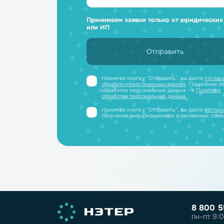
Ответим н
и отправим
Получите профессиональную ко
полный каталог литиевых аккум
PDF-файле
Принимаем заявки только от юриди
или ИП