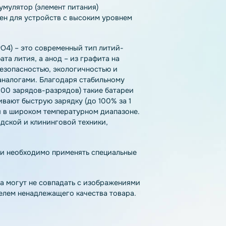
тзывы
Как купить
Доставка
4 аккумулятор (элемент питания)
азначен для устройств с высоким уровнем
(LiFePO4) – это современный тип литий-
офосфата лития, а анод – из графита на
нной безопасностью, экологичностью и
ными аналогами. Благодаря стабильному
ыше 3000 зарядов-разрядов) такие батареи
ддерживают быструю зарядку (до 100% за 1
оваться в широком температурном диапазоне.
я складской и клининговой техники,
 т.д.
па химии необходимо применять специальные