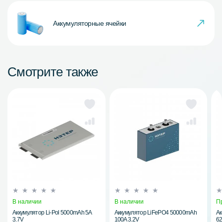
Аккумуляторные ячейки
Смотрите также
В наличии
В наличии
П
Аккумулятор Li-Pol 5000mAh 5A
Аккумулятор LiFePO4 50000mAh
Ак
3.7V
100A 3.2V
62