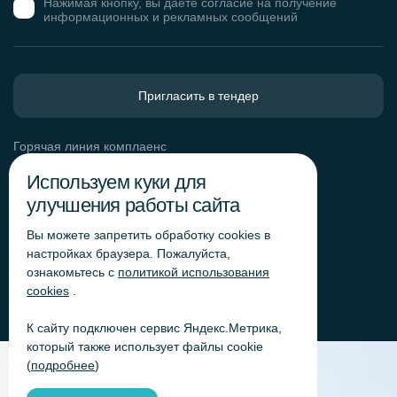
Нажимая кнопку, вы даете согласие на получение
информационных и рекламных сообщений
Пригласить в тендер
Горячая линия комплаенс
Обработка персональных данных
Используем куки для
Согласие на обработку персональных данных
улучшения работы сайта
Политика обработки файлов cookie
Вы можете запретить обработку сookies в
Согласие на обработку персональных данных
«Яндекс.Метрика»
настройках браузера. Пожалуйста,
ознакомьтесь с
политикой использования
Согласие на обработку персональных данных для
получения рекламно-информационных рассылок
cookies
.
К сайту подключен сервис Яндекс.Метрика,
который также использует файлы cookie
(
подробнее
)