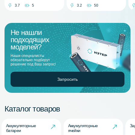
3.7
5
3.2
50
Не нашли
подходящих
моделей?
Наши специалисты
обязательно подберут
решение под Ваш запрос!
Запросить
Каталог товаров
Аккумуляторные
Аккумуляторные
За
батареи
ячейки