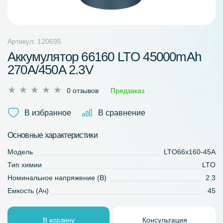
Артикул: 120695
Аккумулятор 66160 LTO 45000mAh
270A/450A 2.3V
Оценка
0 отзывов
Предзаказ
0
из
В избранное
В сравнение
5
Основные характеристики
Модель
LTO66x160-45A
Тип химии
LTO
Номинальное напряжение (В)
2.3
Емкость (Ач)
45
В корзину
Консультация