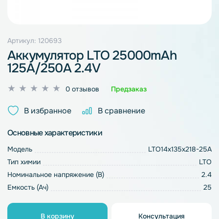
Артикул: 120693
Аккумулятор LTO 25000mAh
125A/250A 2.4V
Оценка
0 отзывов
Предзаказ
0
из
В избранное
В сравнение
5
Основные характеристики
Модель
LTO14x135x218-25A
Тип химии
LTO
Номинальное напряжение (В)
2.4
Емкость (Ач)
25
В корзину
Консультация