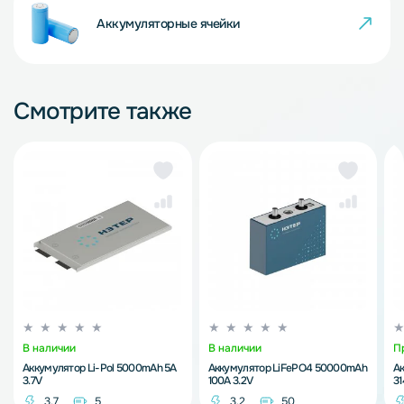
Аккумуляторные ячейки
Смотрите также
В наличии
В наличии
П
Аккумулятор Li-Pol 5000mAh 5A
Аккумулятор LiFePO4 50000mAh
А
3.7V
100A 3.2V
3
3.7
5
3.2
50