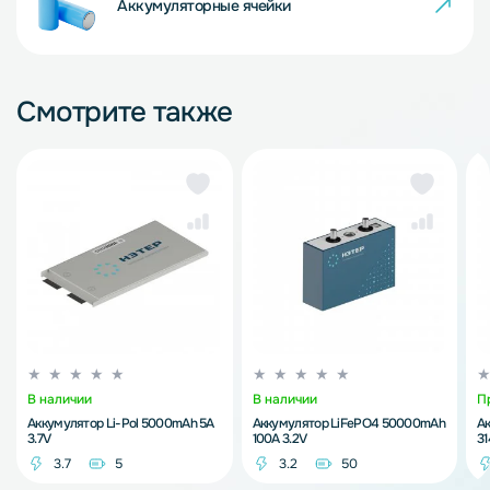
Аккумуляторные ячейки
Смотрите также
В наличии
В наличии
П
Аккумулятор Li-Pol 5000mAh 5A
Аккумулятор LiFePO4 50000mAh
А
3.7V
100A 3.2V
3
3.7
5
3.2
50