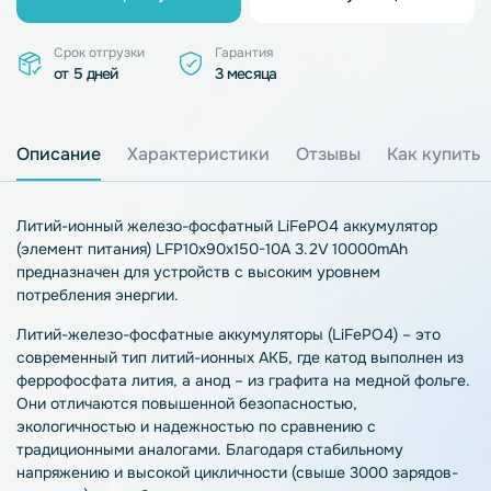
Срок отгрузки
Гарантия
от 5 дней
3 месяца
Описание
Характеристики
Отзывы
Как купить
Литий-ионный железо-фосфатный LiFePO4 аккумулятор
(элемент питания) LFP10x90x150-10A 3.2V 10000mAh
предназначен для устройств с высоким уровнем
потребления энергии.
Литий-железо-фосфатные аккумуляторы (LiFePO4) – это
современный тип литий-ионных АКБ, где катод выполнен из
феррофосфата лития, а анод – из графита на медной фольге.
Они отличаются повышенной безопасностью,
экологичностью и надежностью по сравнению с
традиционными аналогами. Благодаря стабильному
напряжению и высокой цикличности (свыше 3000 зарядов-