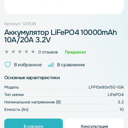
Артикул: 120638
Аккумулятор LiFePO4 10000mAh
10A/20A 3.2V
Оценка
0 отзывов
Предзаказ
0
из
В избранное
В сравнение
5
Основные характеристики
Модель
LFP10x90x150-10A
Тип химии
LiFePO4
Номинальное напряжение (В)
3.2
Емкость (Ач)
10
В корзину
Консультация