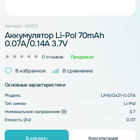
Артикул: 120613
Аккумулятор Li-Pol 70mAh
0.07A/0.14A 3.7V
Оценка
0 отзывов
Предзаказ
0
из
В избранное
В сравнение
5
Основные характеристики
Модель
LP4x12x21-0.07A
Тип химии
Li-Pol
Номинальное напряжение (В)
3.7
Емкость (Ач)
0.07
В корзину
Консультация