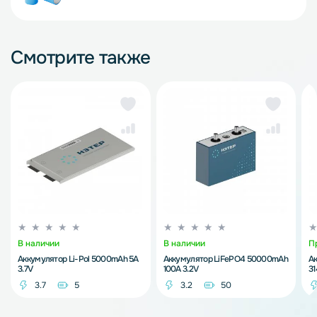
Смотрите также
В наличии
В наличии
П
Аккумулятор Li-Pol 5000mAh 5A
Аккумулятор LiFePO4 50000mAh
А
3.7V
100A 3.2V
3
3.7
5
3.2
50