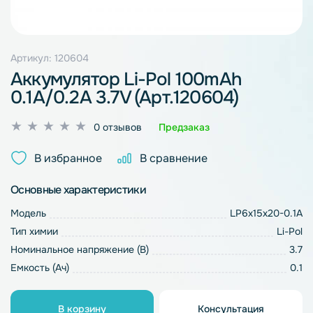
Артикул: 120604
Аккумулятор Li-Pol 100mAh
0.1A/0.2A 3.7V (Арт.120604)
Оценка
0 отзывов
Предзаказ
0
из
В избранное
В сравнение
5
Основные характеристики
Модель
LP6x15x20-0.1A
Тип химии
Li-Pol
Номинальное напряжение (В)
3.7
Емкость (Ач)
0.1
В корзину
Консультация