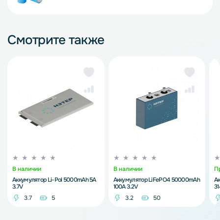
Смотрите также
В наличии
В наличии
П
Аккумулятор Li-Pol 5000mAh 5A
Аккумулятор LiFePO4 50000mAh
А
3.7V
100A 3.2V
3
3.7
5
3.2
50