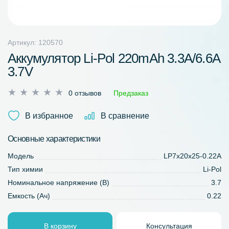
Артикул: 120570
Аккумулятор Li-Pol 220mAh 3.3A/6.6A
3.7V
Оценка
0 отзывов
Предзаказ
0
из
В избранное
В сравнение
5
Основные характеристики
Модель
LP7x20x25-0.22A
Тип химии
Li-Pol
Номинальное напряжение (В)
3.7
Емкость (Ач)
0.22
В корзину
Консультация