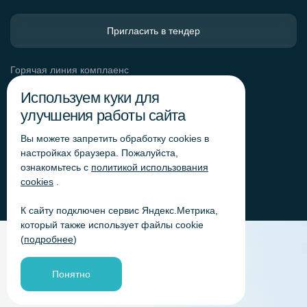
Пригласить в тендер
Горячая линия комплаенс
Обработка персональных данных
Используем куки для
Согласие на обработку персональных данных
улучшения работы сайта
Политика обработки файлов cookie
Вы можете запретить обработку сookies в
Согласие на обработку персональных данных
«Яндекс.Метрика»
настройках браузера. Пожалуйста,
ознакомьтесь с
политикой использования
Согласие на обработку персональных данных для
получения рекламно-информационных рассылок
cookies
.
К сайту подключен сервис Яндекс.Метрика,
который также использует файлы cookie
(
подробнее
)
Понятно