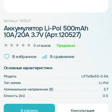
Артикул: 120527
Аккумулятор Li-Pol 500mAh
10A/20A 3.7V (Арт.120527)
Оценка
0 отзывов
Предзаказ
0
из
В избранное
В сравнение
5
Основные характеристики
Модель
LP7x18x55-0.5A
Тип химии
Li-Pol
Номинальное напряжение (В)
3.7
Емкость (Ач)
0.5
В корзину
Консультация