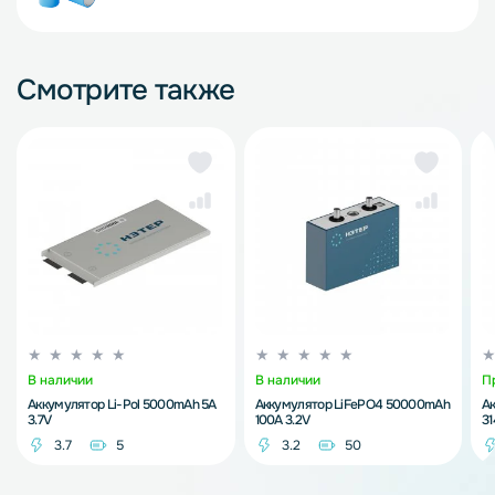
Смотрите также
В наличии
В наличии
П
Аккумулятор Li-Pol 5000mAh 5A
Аккумулятор LiFePO4 50000mAh
А
3.7V
100A 3.2V
3
3.7
5
3.2
50