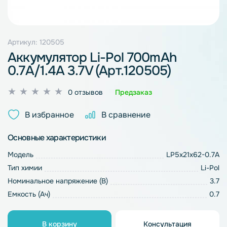
Артикул: 120505
Аккумулятор Li-Pol 700mAh
0.7A/1.4A 3.7V (Арт.120505)
Оценка
0 отзывов
Предзаказ
0
из
В избранное
В сравнение
5
Основные характеристики
Модель
LP5x21x62-0.7A
Тип химии
Li-Pol
Номинальное напряжение (В)
3.7
Емкость (Ач)
0.7
В корзину
Консультация