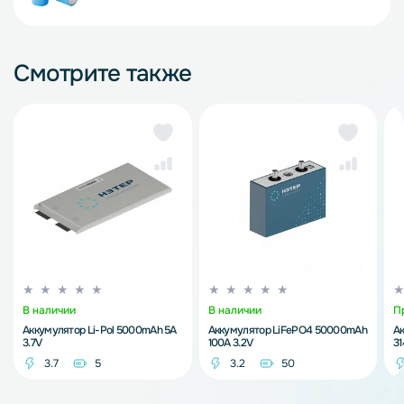
Смотрите также
В наличии
В наличии
П
Аккумулятор Li-Pol 5000mAh 5A
Аккумулятор LiFePO4 50000mAh
А
3.7V
100A 3.2V
3
3.7
5
3.2
50