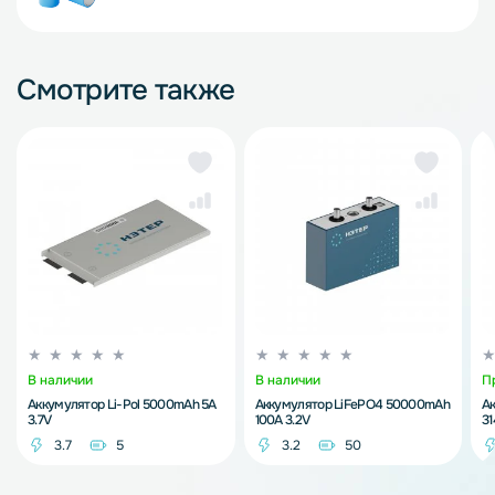
Смотрите также
В наличии
В наличии
П
Аккумулятор Li-Pol 5000mAh 5A
Аккумулятор LiFePO4 50000mAh
А
3.7V
100A 3.2V
3
3.7
5
3.2
50