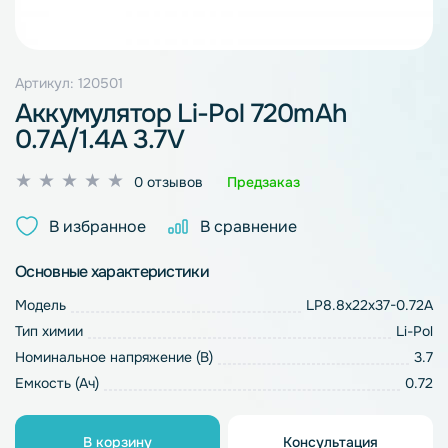
Артикул: 120501
Аккумулятор Li-Pol 720mAh
0.7A/1.4A 3.7V
Оценка
0 отзывов
Предзаказ
0
из
В избранное
В сравнение
5
Основные характеристики
Модель
LP8.8х22х37-0.72A
Тип химии
Li-Pol
Номинальное напряжение (В)
3.7
Емкость (Ач)
0.72
В корзину
Консультация