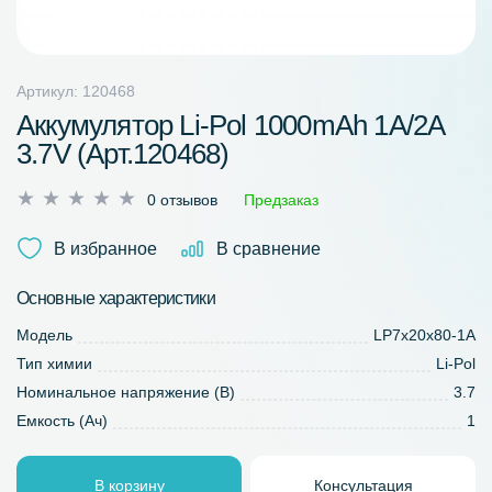
Артикул: 120468
Аккумулятор Li-Pol 1000mAh 1A/2A
3.7V (Арт.120468)
Оценка
0 отзывов
Предзаказ
0
из
В избранное
В сравнение
5
Основные характеристики
Модель
LP7x20x80-1A
Тип химии
Li-Pol
Номинальное напряжение (В)
3.7
Емкость (Ач)
1
В корзину
Консультация