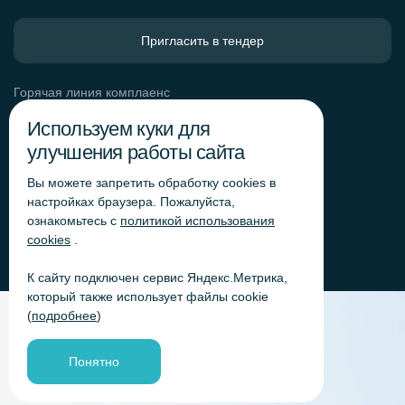
Пригласить в тендер
Горячая линия комплаенс
Обработка персональных данных
Используем куки для
Согласие на обработку персональных данных
улучшения работы сайта
Политика обработки файлов cookie
Вы можете запретить обработку сookies в
Согласие на обработку персональных данных
«Яндекс.Метрика»
настройках браузера. Пожалуйста,
ознакомьтесь с
политикой использования
Согласие на обработку персональных данных для
получения рекламно-информационных рассылок
cookies
.
К сайту подключен сервис Яндекс.Метрика,
который также использует файлы cookie
(
подробнее
)
Понятно