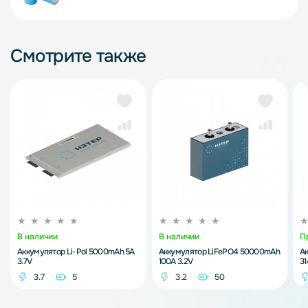
Смотрите также
В наличии
В наличии
П
Аккумулятор Li-Pol 5000mAh 5A
Аккумулятор LiFePO4 50000mAh
А
3.7V
100A 3.2V
3
3.7
5
3.2
50