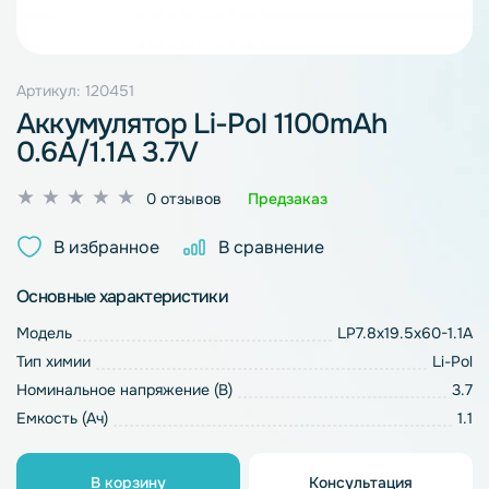
Артикул: 120451
Аккумулятор Li-Pol 1100mAh
0.6A/1.1A 3.7V
Оценка
0 отзывов
Предзаказ
0
из
В избранное
В сравнение
5
Основные характеристики
Модель
LP7.8х19.5х60-1.1A
Тип химии
Li-Pol
Номинальное напряжение (В)
3.7
Емкость (Ач)
1.1
В корзину
Консультация