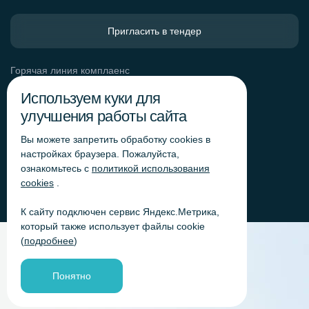
Пригласить в тендер
Горячая линия комплаенс
Обработка персональных данных
Используем куки для
Согласие на обработку персональных данных
улучшения работы сайта
Политика обработки файлов cookie
Вы можете запретить обработку сookies в
Согласие на обработку персональных данных
«Яндекс.Метрика»
настройках браузера. Пожалуйста,
ознакомьтесь с
политикой использования
Согласие на обработку персональных данных для
получения рекламно-информационных рассылок
cookies
.
К сайту подключен сервис Яндекс.Метрика,
который также использует файлы cookie
(
подробнее
)
Понятно