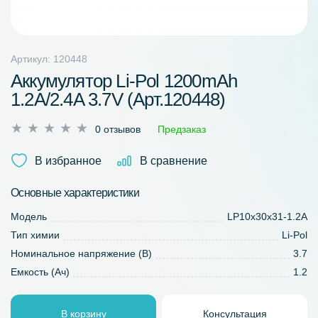
Артикул: 120448
Аккумулятор Li-Pol 1200mAh
1.2A/2.4A 3.7V (Арт.120448)
Оценка
0 отзывов
Предзаказ
0
из
В избранное
В сравнение
5
Основные характеристики
Модель
LP10x30x31-1.2A
Тип химии
Li-Pol
Номинальное напряжение (В)
3.7
Емкость (Ач)
1.2
В корзину
Консультация