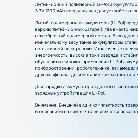
Описание
Характеристики
О
Литий-ионный полимерный Li-Pol аккуму
3.7V 1200mAh предназначен для устройс
Литий-полимерные аккумуляторы (Li-Po
версию литий-ионных батарей, где вмес
гелеобразный полимерный состав. Благ
минимальному весу такие аккумуляторы
портативной электроники. Их ключевые
энергоемкость, высокие токи разряда и 
обусловили широкое применение Li-Pol
приборостроении, робототехнике, авиа
других сферах, где сочетание компактн
Для зарядки аккумуляторов данного ти
зарядные устройства для Li-Pol.