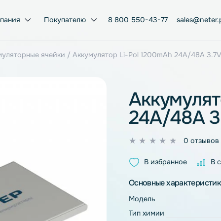
Компания
Покупателю
8 800 550-43-77
ol аккумуляторные ячейки
/ Аккумулятор Li-Pol 1200mAh 2
Аккум
24A/4
0
из
В избран
5
Основные ха
Модель