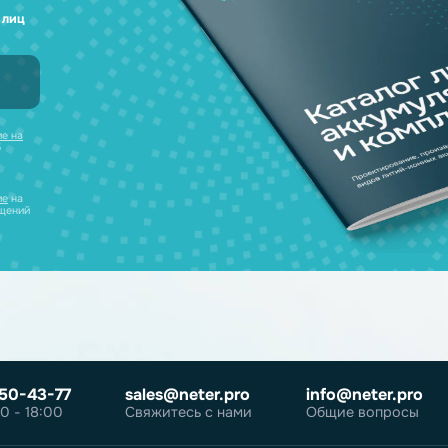
а любые вопросы
 наш каталог
нсультацию и
уляторов в одном
ческих лиц