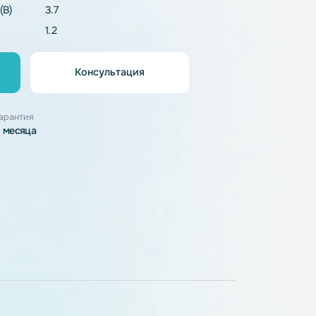
Li-Pol
напряжение (В)
3.7
1.2
Консультация
орзину
узки
Гарантия
3 месяца