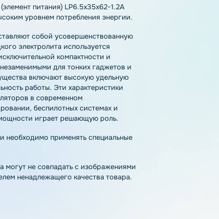
тзывы
Как купить
Доставка
лятор (элемент питания) LP6.5х35х62-1.2A
тв с высоким уровнем потребления энергии.
l) представляют собой усовершенствованную
то жидкого электролита используется
одаря исключительной компактности и
 стали незаменимыми для тонких гаджетов и
 преимущества включают высокую удельную
стабильность работы. Эти характеристики
 аккумуляторов в современном
моделировании, беспилотных системах и
ости и мощности играет решающую роль.
па химии необходимо применять специальные