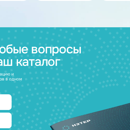
ов
муляторные
Зарядные
и
устройства