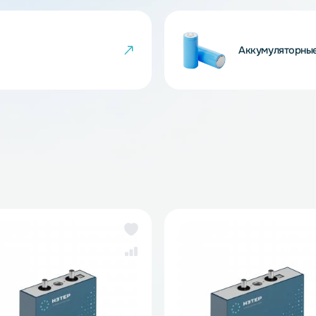
 товара могут не совпадать с изображениями
показателем ненадлежащего качества товара.
йки
Ак
же