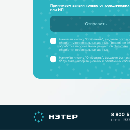
Ответим н
и отправим
Получите профессиональную ко
полный каталог литиевых аккум
PDF-файле
Принимаем заявки только от юриди
или ИП