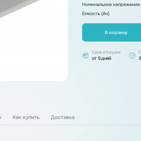
Тип химии
Номинальное 
Емкость (Ач)
В к
Срок отгр
от 5 дней