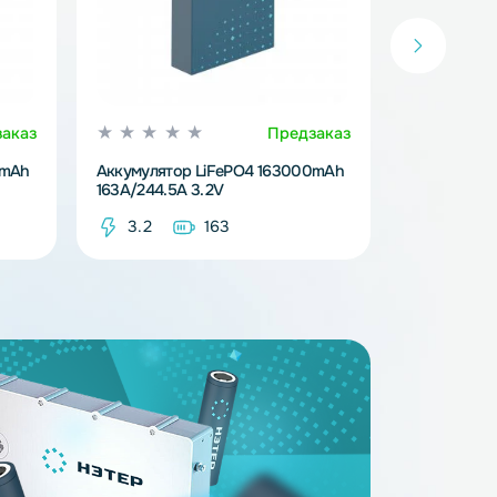
Предзаказ
Предзака
iFePO4 314000mAh
Аккумулятор LiFePO4 163000mAh
163A/244.5A 3.2V
14
3.2
163