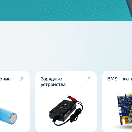
дящих моделей?
берут решение под Ваш запрос!