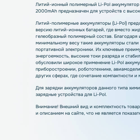
Описание
Характеристики
О
Литий-ионный полимерный Li-Pol аккуму
2000mAh предназначен для устройств с
Литий-полимерные аккумуляторы (Li-Po
версию литий-ионных батарей, где вмес
гелеобразный полимерный состав. Благ
минимальному весу такие аккумуляторы
портативной электроники. Их ключевые
энергоемкость, высокие токи разряда и 
обусловили широкое применение Li-Pol
приборостроении, робототехнике, авиа
других сферах, где сочетание компактн
Для зарядки аккумуляторов данного ти
зарядные устройства для Li-Pol.