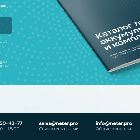
а любые вопросы
 наш каталог
нсультацию и
уляторов в одном
ческих лиц