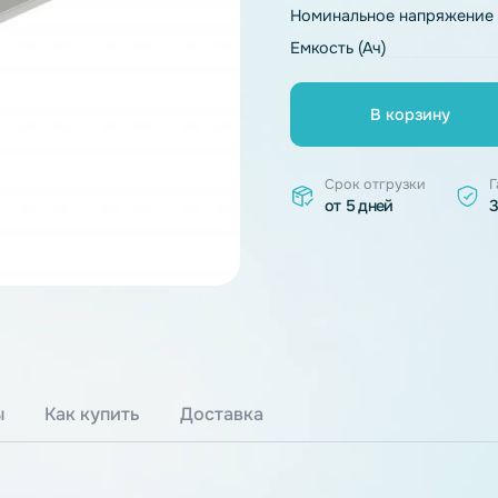
Тип химии
Номинальное 
Емкость (Ач)
В к
Срок отгр
от 5 дней