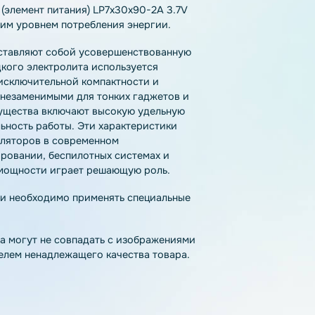
тзывы
Как купить
Доставка
лятор (элемент питания) LP7x30x90-2A 3.7V
 высоким уровнем потребления энергии.
l) представляют собой усовершенствованную
то жидкого электролита используется
одаря исключительной компактности и
 стали незаменимыми для тонких гаджетов и
 преимущества включают высокую удельную
стабильность работы. Эти характеристики
 аккумуляторов в современном
моделировании, беспилотных системах и
ости и мощности играет решающую роль.
па химии необходимо применять специальные