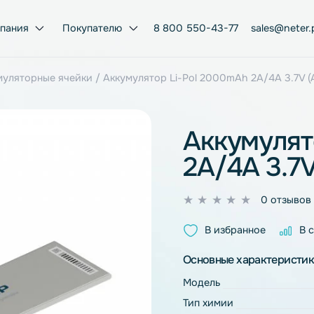
Компания
Покупателю
8 800 550-43-77
ol аккумуляторные ячейки
/ Аккумулятор Li-Pol 2000mAh 2
Акку
2A/4A
0
из
В избран
5
Основные ха
Модель