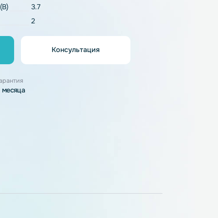
Li-Pol
напряжение (В)
3.7
2
Консультация
орзину
узки
Гарантия
3 месяца