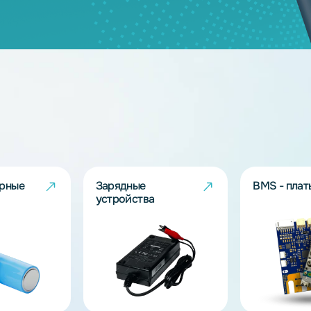
дящих моделей?
берут решение под Ваш запрос!