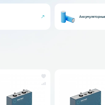
 товара могут не совпадать с изображениями
показателем ненадлежащего качества товара.
йки
Ак
же