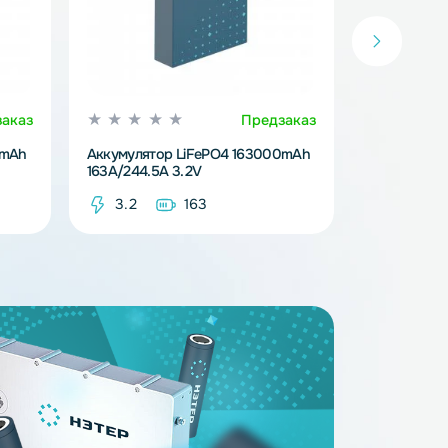
Предзаказ
Предзака
iFePO4 314000mAh
Аккумулятор LiFePO4 163000mAh
163A/244.5A 3.2V
14
3.2
163