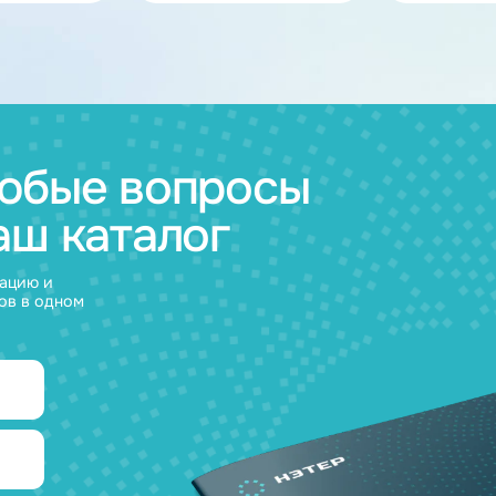
ов
муляторные
Зарядные
и
устройства