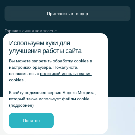
Пригласить в тендер
Горячая линия комплаенс
Обработка персональных данных
Используем куки для
Согласие на обработку персональных данных
улучшения работы сайта
Политика обработки файлов cookie
Вы можете запретить обработку сookies в
Согласие на обработку персональных данных
«Яндекс.Метрика»
настройках браузера. Пожалуйста,
ознакомьтесь с
политикой использования
Согласие на обработку персональных данных для
получения рекламно-информационных рассылок
cookies
.
К сайту подключен сервис Яндекс.Метрика,
который также использует файлы cookie
(
подробнее
)
Понятно