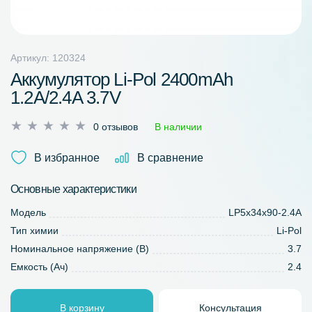
Артикул: 120324
Аккумулятор Li-Pol 2400mAh
1.2A/2.4A 3.7V
Оценка
0 отзывов
В наличии
0
из
В избранное
В сравнение
5
Основные характеристики
Модель
LP5х34х90-2.4A
Тип химии
Li-Pol
Номинальное напряжение (В)
3.7
Емкость (Ач)
2.4
В корзину
Консультация