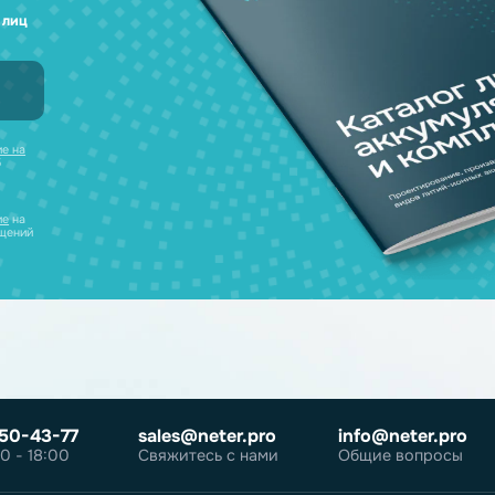
а любые вопросы
 наш каталог
нсультацию и
уляторов в одном
ческих лиц