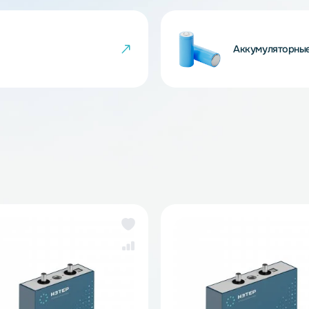
 товара могут не совпадать с изображениями
показателем ненадлежащего качества товара.
йки
Ак
же