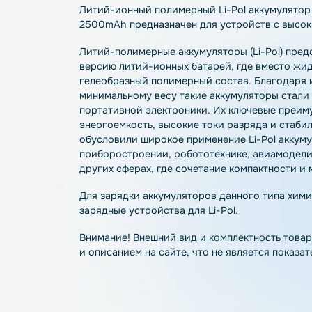
Описание
Характеристики
О
Литий-ионный полимерный Li-Pol аккуму
2500mAh предназначен для устройств с
Литий-полимерные аккумуляторы (Li-Po
версию литий-ионных батарей, где вмес
гелеобразный полимерный состав. Благ
минимальному весу такие аккумуляторы
портативной электроники. Их ключевые
энергоемкость, высокие токи разряда и 
обусловили широкое применение Li-Pol
приборостроении, робототехнике, авиа
других сферах, где сочетание компактн
Для зарядки аккумуляторов данного ти
зарядные устройства для Li-Pol.