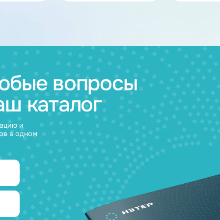
ов
муляторные
Зарядные
и
устройства