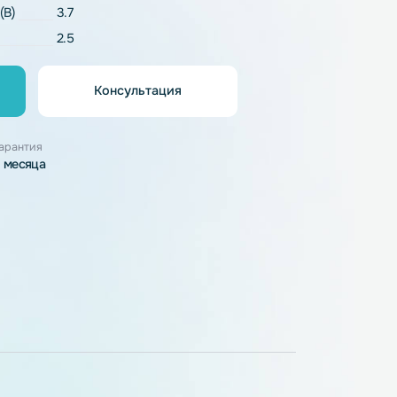
Li-Pol
напряжение (В)
3.7
2.5
Консультация
орзину
узки
Гарантия
3 месяца