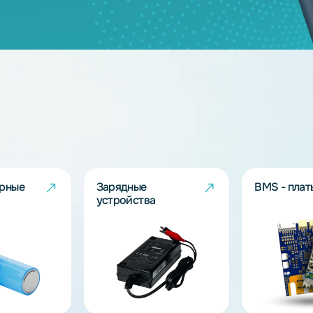
дящих моделей?
берут решение под Ваш запрос!