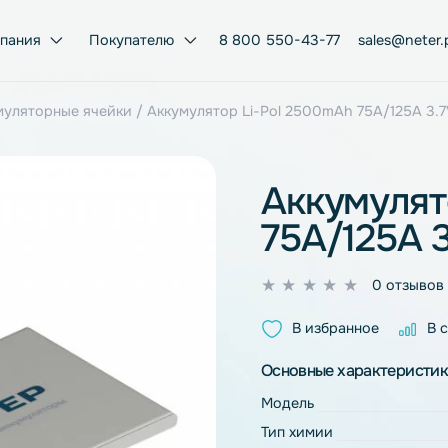
Компания
Покупателю
8 800 550-43-77
ol аккумуляторные ячейки
/ Аккумулятор Li-Pol 2500mAh 
Акку
75A/1
0
из
В избран
5
Основные ха
Модель