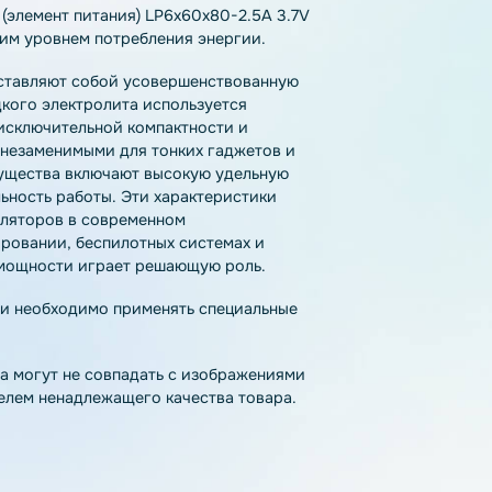
тзывы
Как купить
Доставка
лятор (элемент питания) LP6x60x80-2.5A 3.7V
 высоким уровнем потребления энергии.
l) представляют собой усовершенствованную
то жидкого электролита используется
одаря исключительной компактности и
 стали незаменимыми для тонких гаджетов и
 преимущества включают высокую удельную
стабильность работы. Эти характеристики
 аккумуляторов в современном
моделировании, беспилотных системах и
ости и мощности играет решающую роль.
па химии необходимо применять специальные