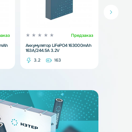
Предзаказ
Предзака
iFePO4 314000mAh
Аккумулятор LiFePO4 163000mAh
163A/244.5A 3.2V
14
3.2
163