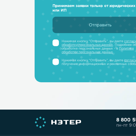
Ответим н
и отправим
Получите профессиональную ко
полный каталог литиевых аккум
PDF-файле
Принимаем заявки только от юриди
или ИП