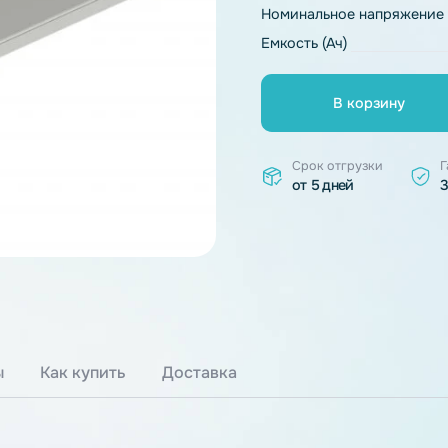
Тип химии
Номинальное 
Емкость (Ач)
В к
Срок отгр
от 5 дней