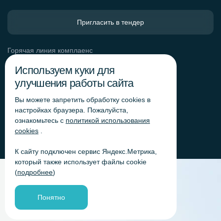
Пригласить в тендер
Горячая линия комплаенс
Обработка персональных данных
Используем куки для
Согласие на обработку персональных данных
улучшения работы сайта
Политика обработки файлов cookie
Вы можете запретить обработку сookies в
Согласие на обработку персональных данных
«Яндекс.Метрика»
настройках браузера. Пожалуйста,
ознакомьтесь с
политикой использования
Согласие на обработку персональных данных для
получения рекламно-информационных рассылок
cookies
.
К сайту подключен сервис Яндекс.Метрика,
который также использует файлы cookie
(
подробнее
)
Понятно