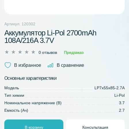
Артикул: 120302
Аккумулятор Li-Pol 2700mAh
108A/216A 3.7V
Оценка
0 отзывов
Предзаказ
0
из
В избранное
В сравнение
5
Основные характеристики
Модель
LP7x55x85-2.7A
Тип химии
Li-Pol
Номинальное напряжение (В)
3.7
Емкость (Ач)
2.7
В корзину
Консультация