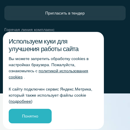
Пригласить в тендер
Горячая линия комплаенс
Обработка персональных данных
Используем куки для
Согласие на обработку персональных данных
улучшения работы сайта
Политика обработки файлов cookie
Вы можете запретить обработку сookies в
Согласие на обработку персональных данных
«Яндекс.Метрика»
настройках браузера. Пожалуйста,
ознакомьтесь с
политикой использования
Согласие на обработку персональных данных для
получения рекламно-информационных рассылок
cookies
.
К сайту подключен сервис Яндекс.Метрика,
который также использует файлы cookie
(
подробнее
)
Понятно