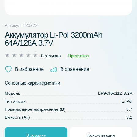
Артикул: 120272
Аккумулятор Li-Pol 3200mAh
64A/128A 3.7V
Оценка
0 отзывов
Предзаказ
0
из
В избранное
В сравнение
5
Основные характеристики
Модель
LP9x35x112-3.2A
Тип химии
Li-Pol
Номинальное напряжение (В)
3.7
Емкость (Ач)
3.2
В корзину
Консультация