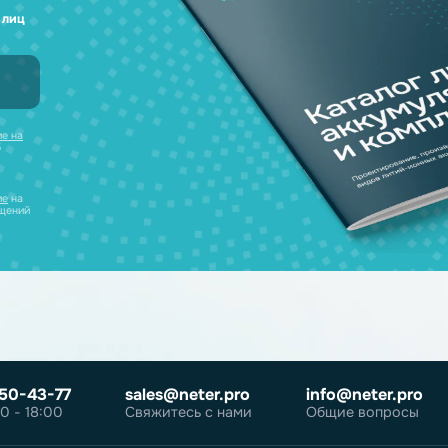
а любые вопросы
 наш каталог
нсультацию и
уляторов в одном
ческих лиц