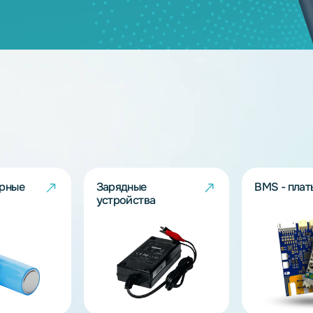
дящих моделей?
берут решение под Ваш запрос!