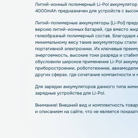
Описание
Характеристики
О
Литий-ионный полимерный Li-Pol аккуму
4000mAh предназначен для устройств с
Литий-полимерные аккумуляторы (Li-Po
версию литий-ионных батарей, где вмес
гелеобразный полимерный состав. Благ
минимальному весу такие аккумуляторы
портативной электроники. Их ключевые
энергоемкость, высокие токи разряда и 
обусловили широкое применение Li-Pol
приборостроении, робототехнике, авиа
других сферах, где сочетание компактн
Для зарядки аккумуляторов данного ти
зарядные устройства для Li-Pol.