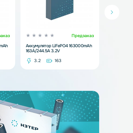
Предзаказ
Предзака
iFePO4 314000mAh
Аккумулятор LiFePO4 163000mAh
163A/244.5A 3.2V
14
3.2
163