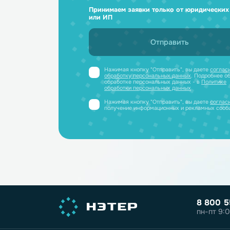
Ответим н
и отправим
Получите профессиональную ко
полный каталог литиевых аккум
PDF-файле
Принимаем заявки только от юриди
или ИП