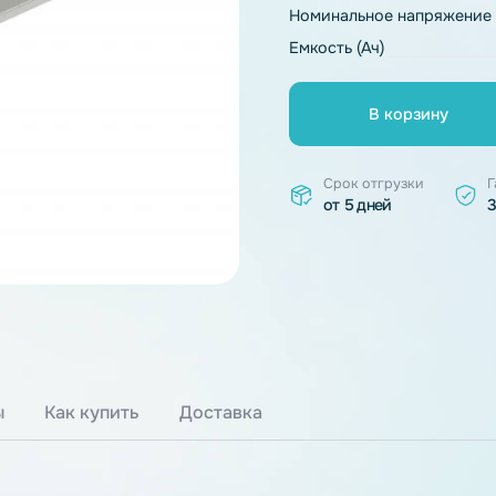
Тип химии
Номинальное 
Емкость (Ач)
В к
Срок отгр
от 5 дней