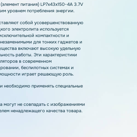
тзывы
Как купить
Доставка
лятор (элемент питания) LP7x43x150-4A 3.7V
 высоким уровнем потребления энергии.
l) представляют собой усовершенствованную
то жидкого электролита используется
одаря исключительной компактности и
 стали незаменимыми для тонких гаджетов и
 преимущества включают высокую удельную
стабильность работы. Эти характеристики
 аккумуляторов в современном
моделировании, беспилотных системах и
ости и мощности играет решающую роль.
па химии необходимо применять специальные