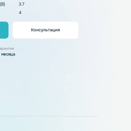
Li-Pol
напряжение (В)
3.7
4
Консультация
орзину
узки
Гарантия
3 месяца