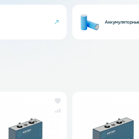
 товара могут не совпадать с изображениями
показателем ненадлежащего качества товара.
йки
Ак
же