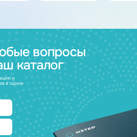
ов
муляторные
Зарядные
и
устройства