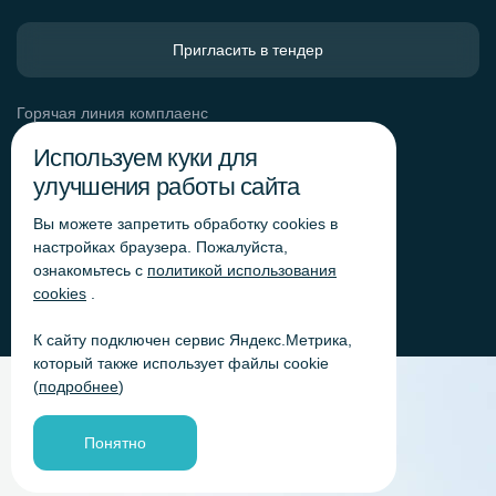
Пригласить в тендер
Горячая линия комплаенс
Обработка персональных данных
Используем куки для
Согласие на обработку персональных данных
улучшения работы сайта
Политика обработки файлов cookie
Вы можете запретить обработку сookies в
Согласие на обработку персональных данных
«Яндекс.Метрика»
настройках браузера. Пожалуйста,
ознакомьтесь с
политикой использования
Согласие на обработку персональных данных для
получения рекламно-информационных рассылок
cookies
.
К сайту подключен сервис Яндекс.Метрика,
который также использует файлы cookie
(
подробнее
)
Понятно