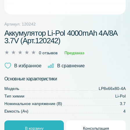
Артикул: 120242
Аккумулятор Li-Pol 4000mAh 4A/8A
3.7V (Арт.120242)
Оценка
0 отзывов
Предзаказ
0
из
В избранное
В сравнение
5
Основные характеристики
Модель
LP8x66x80-4A
Тип химии
Li-Pol
Номинальное напряжение (В)
3.7
Емкость (Ач)
4
В корзину
Консультация