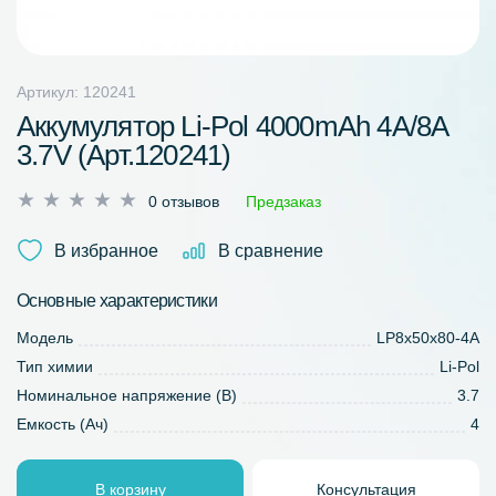
Артикул: 120241
Аккумулятор Li-Pol 4000mAh 4A/8A
3.7V (Арт.120241)
Оценка
0 отзывов
Предзаказ
0
из
В избранное
В сравнение
5
Основные характеристики
Модель
LP8x50x80-4A
Тип химии
Li-Pol
Номинальное напряжение (В)
3.7
Емкость (Ач)
4
В корзину
Консультация