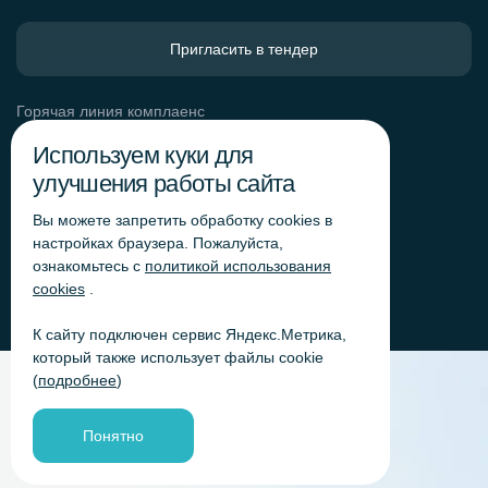
Пригласить в тендер
Горячая линия комплаенс
Обработка персональных данных
Используем куки для
Согласие на обработку персональных данных
улучшения работы сайта
Политика обработки файлов cookie
Вы можете запретить обработку сookies в
Согласие на обработку персональных данных
«Яндекс.Метрика»
настройках браузера. Пожалуйста,
ознакомьтесь с
политикой использования
Согласие на обработку персональных данных для
получения рекламно-информационных рассылок
cookies
.
К сайту подключен сервис Яндекс.Метрика,
который также использует файлы cookie
(
подробнее
)
Понятно