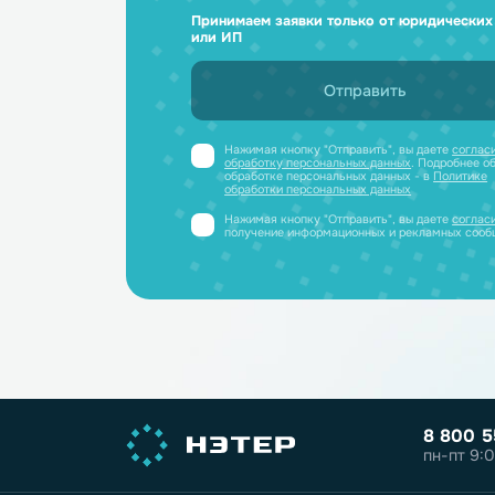
Ответим н
и отправим
Получите профессиональную ко
полный каталог литиевых аккум
PDF-файле
Принимаем заявки только от юриди
или ИП