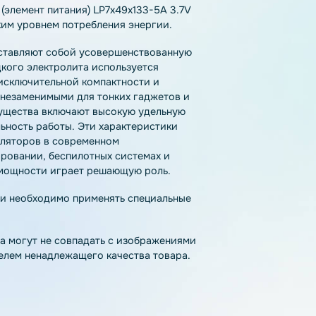
тзывы
Как купить
Доставка
лятор (элемент питания) LP7х49х133-5A 3.7V
 высоким уровнем потребления энергии.
l) представляют собой усовершенствованную
то жидкого электролита используется
одаря исключительной компактности и
 стали незаменимыми для тонких гаджетов и
 преимущества включают высокую удельную
стабильность работы. Эти характеристики
 аккумуляторов в современном
моделировании, беспилотных системах и
ости и мощности играет решающую роль.
па химии необходимо применять специальные