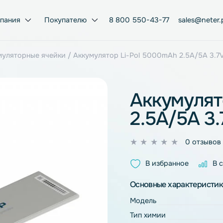
Компания
Покупателю
8 800 550-43-77
ol аккумуляторные ячейки
/ Аккумулятор Li-Pol 5000mAh 2
Акку
2.5A/
0
из
В избран
5
Основные ха
Модель