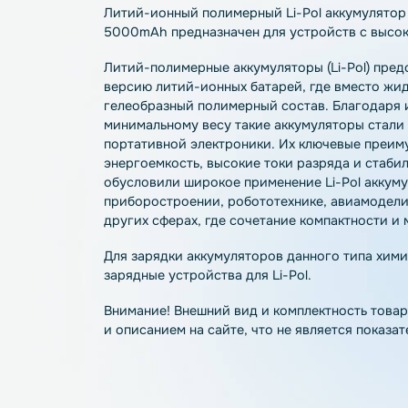
Описание
Характеристики
О
Литий-ионный полимерный Li-Pol аккуму
5000mAh предназначен для устройств с
Литий-полимерные аккумуляторы (Li-Po
версию литий-ионных батарей, где вмес
гелеобразный полимерный состав. Благ
минимальному весу такие аккумуляторы
портативной электроники. Их ключевые
энергоемкость, высокие токи разряда и 
обусловили широкое применение Li-Pol
приборостроении, робототехнике, авиа
других сферах, где сочетание компактн
Для зарядки аккумуляторов данного ти
зарядные устройства для Li-Pol.