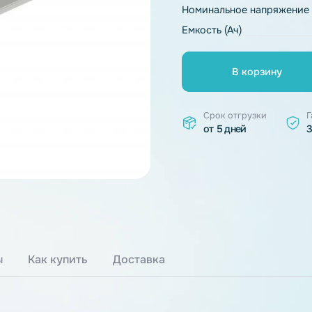
Тип химии
Номинальное 
Емкость (Ач)
В к
Срок отгр
от 5 дней