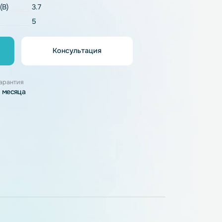
Li-Pol
напряжение (В)
3.7
5
Консультация
орзину
узки
Гарантия
3 месяца