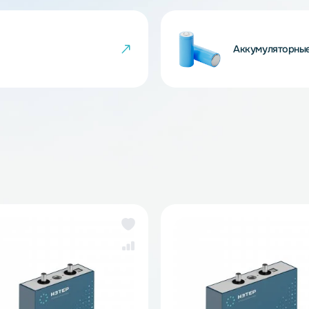
 товара могут не совпадать с изображениями
показателем ненадлежащего качества товара.
йки
Ак
же