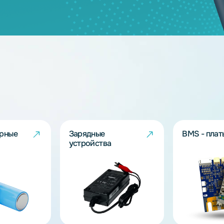
дящих моделей?
берут решение под Ваш запрос!