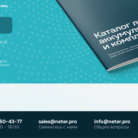
а любые вопросы
 наш каталог
нсультацию и
уляторов в одном
ческих лиц