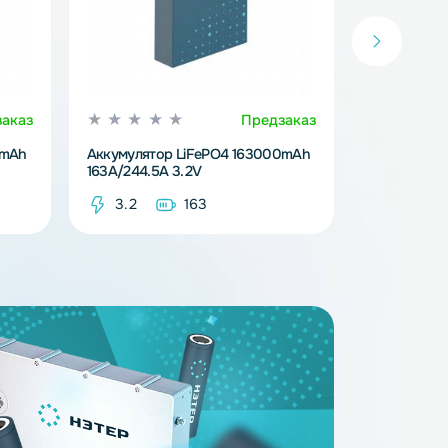
Предзаказ
Предзака
iFePO4 314000mAh
Аккумулятор LiFePO4 163000mAh
163A/244.5A 3.2V
14
3.2
163