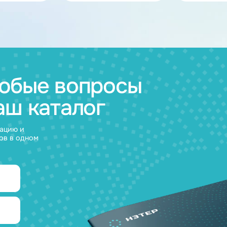
ов
муляторные
Зарядные
и
устройства